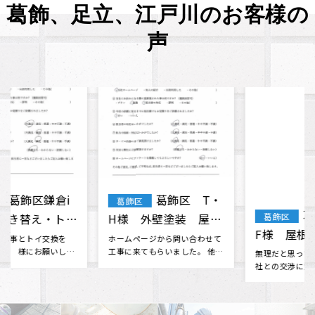
葛飾、足立、江戸川のお客様の
声
葛飾区 T・
葛飾区
江戸川区 雨
F様 屋根・外壁塗
漏り修繕工事 石橋
装 棟板金工事 天窓
無理だと思っていた火災保険会
様 （Google口コミ
社との交渉に対応してくださっ
江戸川区在住です。 昨日の大雨
ガラス交換
たり、 分からない事も色々と相
で雨漏りしてしまいました、私
より）
談に乗･･･
の事情で本日中に応急処置をし
たく、･･･