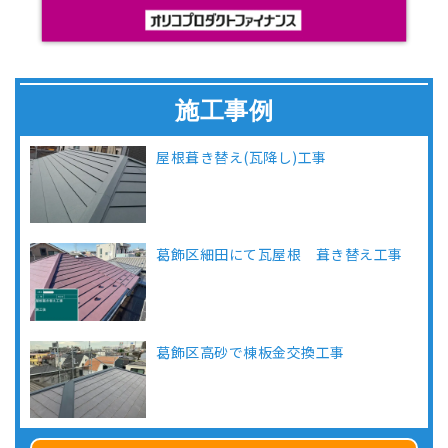
施工事例
屋根葺き替え(瓦降し)工事
葛飾区細田にて瓦屋根 葺き替え工事
葛飾区高砂で棟板金交換工事