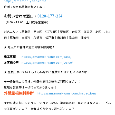
https://amamori-yane.com/
住所：東京都葛飾区柴又1-37-8
お問い合わせ窓口：
0120-177-234
（8:00～18:00 土日祝も営業中）
対応エリア：葛飾区｜足立区｜江戸川区｜荒川区｜台東区｜江東区｜北区｜川口
市｜草加市｜三郷市｜八潮市｜松⼾市｜市川市｜流⼭市｜浦安市
★ 地元のお客様の施工実績多数掲載！
施工実績
https://amamori-yane.com/case/
お客様の声
https://amamori-yane.com/voice/
★ 屋根工事っていくらくらいなの？見積りだけでもいいのかな？
➡一級技能士の屋根、外壁の無料点検をご利用ください！
無理な営業等は一切行っておりません！
外壁屋根無料診断
https://amamori-yane.com/inspection/
★色を塗る前にシミュレーションしたい、塗装以外の工事方法はないの？ どん
な工事がいいの？ 業者はどうやって選べばいいの？