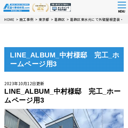
tog
nav
MENU
Skip
HOME
>
施工事例
>
東京都
>
葛飾区
>
葛飾区東水元にて外壁屋根塗装・ベ
to
main
content
LINE_ALBUM_中村様邸 完工_ホ
ームページ用3
2023年10月12日更新
LINE_ALBUM_中村様邸 完工_ホー
ムページ用3