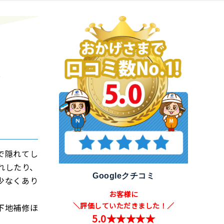
み
で隠れてし
れしたり、
Googleクチコミ
少なくあり
お客様に
＼評価していただきました！／
下地補修ほ
5.0★★★★★
。