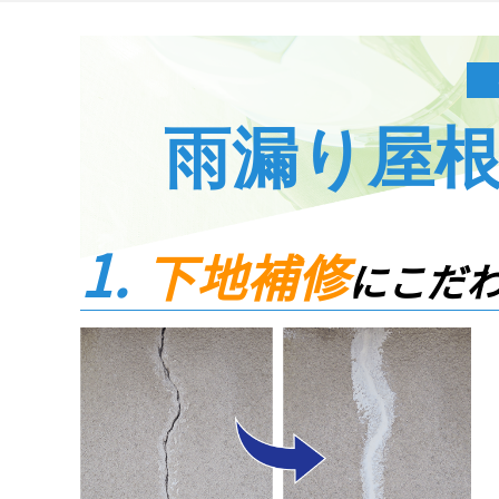
雨漏り屋根
下地補修
にこだ