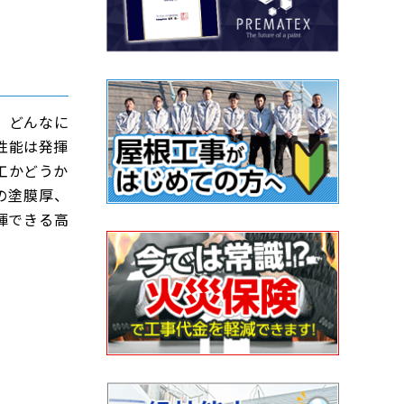
。どんなに
性能は発揮
工かどうか
の塗膜厚、
揮できる高