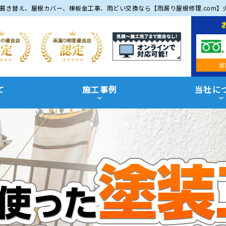
葺き替え、屋根カバー、棟板金工事、雨どい交換なら【雨漏り屋根修理.com】
営
て
施工事例
当社に