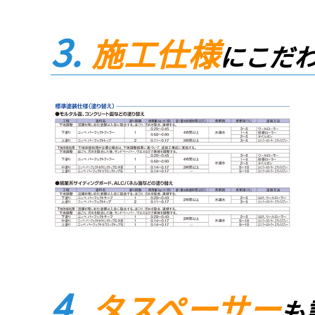
施工仕様
にこだ
タスペーサー
も