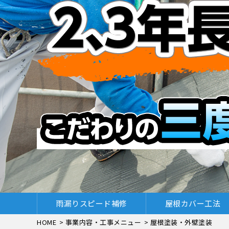
雨漏りスピード補修
屋根カバー工法
HOME
>
事業内容・工事メニュー
>
屋根塗装・外壁塗装