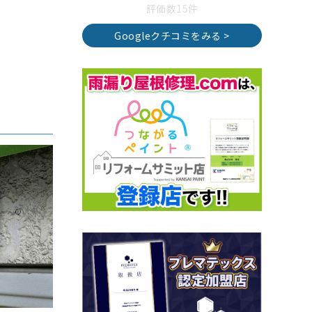
評価数15件
Googleクチコミをみる >