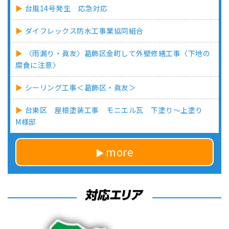
台風14号発生 応急対応
ダイフレックス防水工事業協同組合
〈雨漏り・眞友〉葛飾区金町して外壁修繕工事〈下地の
腐食に注意〉
シーリング工事＜葛飾区・眞友＞
台東区 屋根塗装工事 モニエル瓦 下塗り～上塗り
M様邸
more