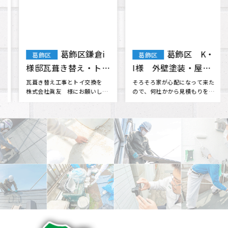
葛飾区鎌倉i
葛飾区 K・
葛飾区
葛飾区
様邸瓦葺き替え・トイ
I様 外壁塗装・屋根
交換工事
塗装
瓦葺き替え工事とトイ交換を
そろそろ家が心配になって来た
株式会社眞友 様にお願いしま
ので、何社かから見積もりを取
した。 他社さんと相見積もりを
っていたものの決められない時
させて･･･
に、雨漏･･･