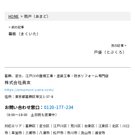
>
HOME
雨戸（あまど）
< 前の記事
幕板（まくいた）
次の記事 >
戸袋（とぶくろ）
葛飾、足立、江戸川の屋根工事・塗装工事・防水リフォーム専門店
株式会社眞友
https://amamori-yane.com/
住所：東京都葛飾区柴又1-37-8
お問い合わせ窓口：
0120-177-234
（8:00～18:00 土日祝も営業中）
対応エリア：葛飾区｜足立区｜江戸川区｜荒川区｜台東区｜江東区｜北区｜川口
市｜草加市｜三郷市｜八潮市｜松⼾市｜市川市｜流⼭市｜浦安市