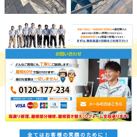
足立区西伊興T様邸 屋根塗装・外壁塗
装・防水工事
more
TOPICS
11/23（祝・火）休業のお知らせ
最近の豪雨による雨漏り
〈雨漏り・眞友〉AIサポートでより便利に。