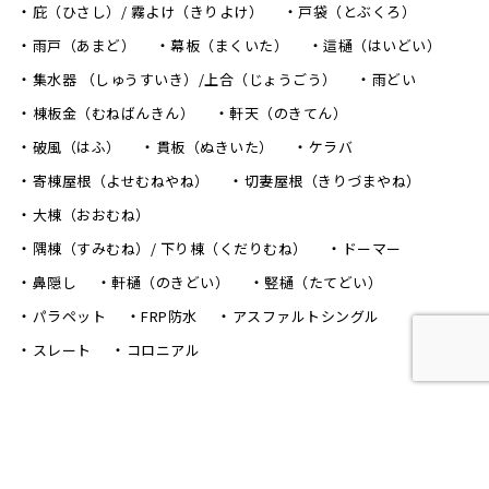
全てはお客様の笑顔のために！
葛飾、足立、江戸川のお客様の
声
江戸川区
葛飾区鎌倉i
江戸川区
葛飾区
Y・A様 屋根修理
様邸瓦葺き替え・トイ
外壁 塗装
交換工事
この度は台風が2度も直撃する
瓦葺き替え工事とトイ交換を