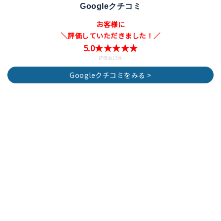
お料理好きの方には毎日過ごすキッチン。よく使う場所だから
こそ、不具合が出ると気になってしまうもの。
雨漏り屋根修理.comでは、蛇口交換や換気扇交換などの簡単な
ものから、キッチン全体のリフォームまで全ておまかせ。
最近は、車椅子や座ったままで快適にお料理ができるバリアフ
リーのキッチンも登場しています。年齢を重ねて立ち仕事がつ
らくなったり、ハンディがあっても自分で料理を楽しみたい…。
そういったお悩みがあれば是非当店にご相談ください。