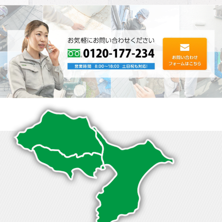
地域密着対応エリア
葛飾区｜足立区｜江戸川区｜荒川区｜台東区｜江東区｜北
区｜川口市｜草加市｜三郷市｜八潮市｜松⼾市｜市川市｜
流⼭市｜浦安市