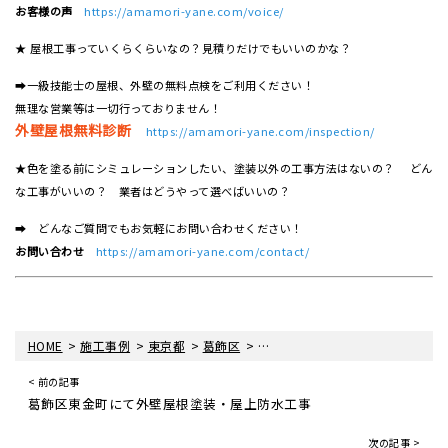
お客様の声
https://amamori-yane.com/voice/
★ 屋根工事っていくらくらいなの？見積りだけでもいいのかな？
➡一級技能士の屋根、外壁の無料点検をご利用ください！
無理な営業等は一切行っておりません！
外壁屋根無料診断
https://amamori-yane.com/inspection/
★色を塗る前にシミュレーションしたい、塗装以外の工事方法はないの？ どん
な工事がいいの？ 業者はどうやって選べばいいの？
➡ どんなご質問でもお気軽にお問い合わせください！
お問い合わせ
https://amamori-yane.com/contact/
>
>
>
>
HOME
施工事例
東京都
葛飾区
葛飾区東水元にて外壁屋根塗装・
< 前の記事
葛飾区東金町にて外壁屋根塗装・屋上防水工事
次の記事 >