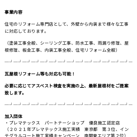
事業内容
住宅のリフォーム専門店として、外壁から内装まで様々な工事
に対応しております。
（塗装工事全般、シーリング工事、防水工事、雨漏り修理、屋
根修理、板金工事、内装工事全般、住宅リフォーム全般）
─┘─┘─┘─┘─┘─┘─┘─┘─┘─┘─┘─┘─┘─┘─
瓦屋根リフォーム等も対応も可能！
必要に応じてアスベスト検査を実施の上、
最新屋根材をご提案
致します。
─┘─┘─┘─┘─┘─┘─┘─┘─┘─┘─┘─┘─┘─┘─
加入団体
・プレマテックス パートナーショップ 優良施工認定店
（２０２１年プレマテックス施工実績 東京都 第３位、イン
テグラルコート施工実績キャンペーン 南関東エリア第２位）