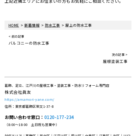
上記近隣エリアにお住まいの方もお気軽にご相談ください。
>
>
>
HOME
新着情報
防水工事
屋上の防水工事
< 前の記事
バルコニーの防水工事
次の記事 >
屋根塗装工事
葛飾、足立、江戸川の屋根工事・塗装工事・防水リフォーム専門店
株式会社眞友
https://amamori-yane.com/
住所：東京都葛飾区柴又1-37-8
お問い合わせ窓口：
0120-177-234
（8:00～18:00 土日祝も営業中）
対応エリア：葛飾区｜足立区｜江戸川区｜荒川区｜台東区｜江東区｜北区｜川口