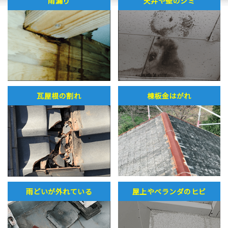
雨漏り
天井や壁のシミ
瓦屋根の割れ
棟板金はがれ
雨どいが外れている
屋上やベランダのヒビ