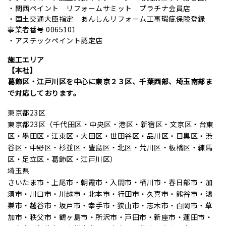
・関西ペイント リフォームサミット プラチナ
会員店
・国土交通大臣指定 あんしんリフォーム工事瑕疵保険登録
事業者番号 0065101
・アステックペイント認定店
施工エリア
【本社】
葛飾区・江戸川区を中心に東京２３区、千葉西部、埼玉南部ま
で対応しております。
東京都23区
東京都23区（千代田区・中央区・港区・新宿区・文京区・台東
区・墨田区・江東区・大田区・世田谷区・品川区・目黒区・渋
谷区・中野区・杉並区・豊島区・北区・荒川区・板橋区・練馬
区・足立区・葛飾区・江戸川区）
埼玉県
さいたま市・上尾市・朝霞市・入間市・桶川市・春日部市・加
須市・川口市・川越市・北本市・行田市・久喜市・熊谷市・鴻
巣市・越谷市・坂戸市・幸手市・狭山市・志木市・白岡市・草
加市・秩父市・鶴ヶ島市・所沢市・戸田市・新座市・蓮田市・