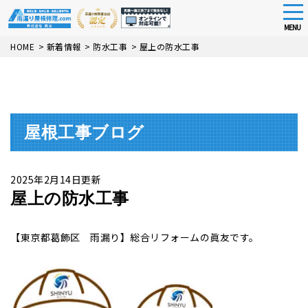
tog
nav
MENU
Skip
HOME
>
新着情報
>
防水工事
>
屋上の防水工事
to
main
content
屋根工事ブログ
2025年2月14日更新
屋上の防水工事
【東京都葛飾区 雨漏り】総合リフォームの眞友です。