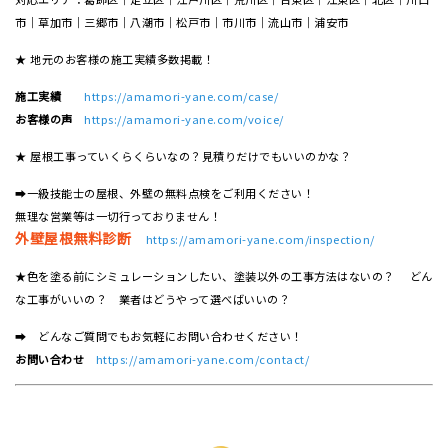
市｜草加市｜三郷市｜八潮市｜松⼾市｜市川市｜流⼭市｜浦安市
★ 地元のお客様の施工実績多数掲載！
施工実績
https://amamori-yane.com/case/
お客様の声
https://amamori-yane.com/voice/
★ 屋根工事っていくらくらいなの？見積りだけでもいいのかな？
➡一級技能士の屋根、外壁の無料点検をご利用ください！
無理な営業等は一切行っておりません！
外壁屋根無料診断
https://amamori-yane.com/inspection/
★色を塗る前にシミュレーションしたい、塗装以外の工事方法はないの？ どん
な工事がいいの？ 業者はどうやって選べばいいの？
➡ どんなご質問でもお気軽にお問い合わせください！
お問い合わせ
https://amamori-yane.com/contact/