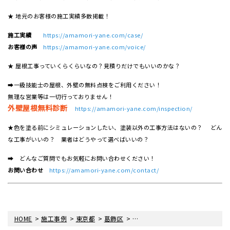
★ 地元のお客様の施工実績多数掲載！
施工実績
https://amamori-yane.com/case/
お客様の声
https://amamori-yane.com/voice/
★ 屋根工事っていくらくらいなの？見積りだけでもいいのかな？
➡一級技能士の屋根、外壁の無料点検をご利用ください！
無理な営業等は一切行っておりません！
外壁屋根無料診断
https://amamori-yane.com/inspection/
★色を塗る前にシミュレーションしたい、塗装以外の工事方法はないの？ どん
な工事がいいの？ 業者はどうやって選べばいいの？
➡ どんなご質問でもお気軽にお問い合わせください！
お問い合わせ
https://amamori-yane.com/contact/
>
>
>
>
HOME
施工事例
東京都
葛飾区
葛飾区東金町にて外壁屋根塗装・