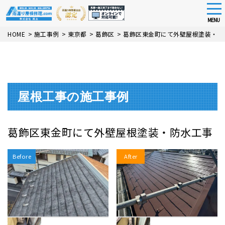
tog
nav
MENU
Skip
HOME
>
施工事例
>
東京都
>
葛飾区
>
葛飾区東金町にて外壁屋根塗装・防
to
main
content
屋根工事の施工事例
葛飾区東金町にて外壁屋根塗装・防水工事
Before
After