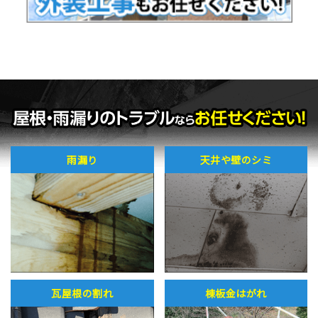
雨漏り
天井や壁のシミ
瓦屋根の割れ
棟板金はがれ