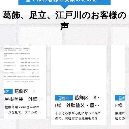
葛飾、足立、江戸川のお客様の
声
葛飾区 K・
葛飾区 T・
葛飾区
葛飾区
I様 外壁塗装・屋根
F様 屋根・外壁塗
塗装
装 棟板金工事 天窓
そろそろ家が心配になって来た
無理だと思っていた火災保険会
ので、何社かから見積もりを取
社との交渉に対応してくださっ
ガラス交換
っていたものの決められない時
たり、 分からない事も色々と相
に、雨漏･･･
談に乗･･･