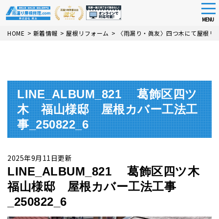
tog
nav
MENU
Skip
HOME
>
新着情報
>
屋根リフォーム
>
〈雨漏り・眞友〉四つ木にて屋根リ
to
main
content
LINE_ALBUM_821 葛飾区四ツ
木 福山様邸 屋根カバー工法工
事_250822_6
2025年9月11日更新
LINE_ALBUM_821 葛飾区四ツ木
福山様邸 屋根カバー工法工事
_250822_6