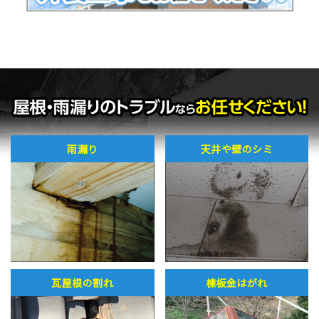
雨漏り
天井や壁のシミ
瓦屋根の割れ
棟板金はがれ