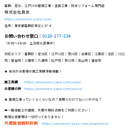
葛飾、足立、江戸川の屋根工事・塗装工事・防水リフォーム専門店
株式会社眞友
https://amamori-yane.com/
住所：東京都葛飾区柴又1-37-8
お問い合わせ窓口：
0120-177-234
（8:00～18:00 土日祝も営業中）
対応エリア：葛飾区｜足立区｜江戸川区｜荒川区｜台東区｜江東区｜北区｜川口
市｜草加市｜三郷市｜八潮市｜松⼾市｜市川市｜流⼭市｜浦安市
★ 地元のお客様の施工実績多数掲載！
施工実績
https://amamori-yane.com/case/
お客様の声
https://amamori-yane.com/voice/
★ 屋根工事っていくらくらいなの？見積りだけでもいいのかな？
➡一級技能士の屋根、外壁の無料点検をご利用ください！
無理な営業等は一切行っておりません！
外壁屋根無料診断
https://amamori-yane.com/inspection/