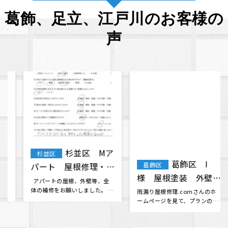
葛飾、足立、江戸川のお客様の
声
葛飾区 I
葛飾区 T・
葛飾区
葛飾区
様 屋根塗装 外壁塗
F様 屋根・外壁塗
装 修復
装 棟板金工事 天窓
雨漏り屋根修理.comさんのホ
無理だと思っていた火災保険会
ームページを見て、プランのわ
社との交渉に対応してくださっ
ガラス交換
かりやすさや問い合わせの時の
たり、 分からない事も色々と相
対応の･･･
談に乗･･･