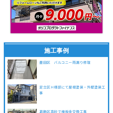
施工事例
墨田区 バルコニー雨漏り修理
足立区Ｈ様邸にて屋根塗装・外壁塗装工
事
葛飾区高砂で棟板金交換工事