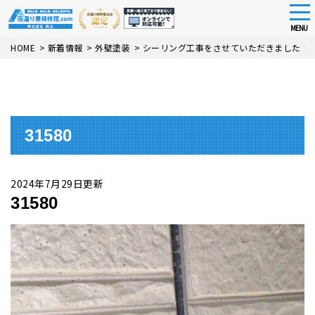
tog
nav
MENU
Skip
HOME
>
新着情報
>
外壁塗装
>
シーリング工事をさせていただきました！
to
main
content
31580
2024年7月29日更新
31580