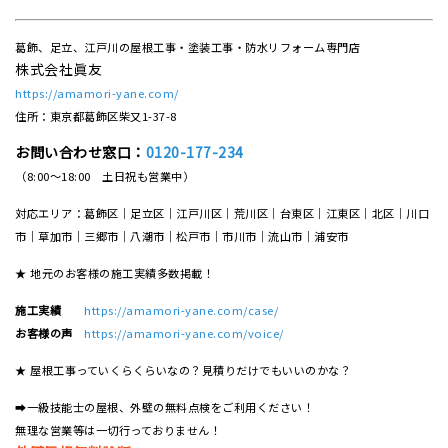
葛飾、足立、江戸川の屋根工事・塗装工事・防水リフォーム専門店
株式会社眞友
https://amamori-yane.com/
住所：東京都葛飾区柴又1-37-8
お問い合わせ窓口：
0120-177-234
（8:00～18:00 土日祝も営業中）
対応エリア：葛飾区｜足立区｜江戸川区｜荒川区｜台東区｜江東区｜北区｜川口
市｜草加市｜三郷市｜八潮市｜松⼾市｜市川市｜流⼭市｜浦安市
★ 地元のお客様の施工実績多数掲載！
施工実績
https://amamori-yane.com/case/
お客様の声
https://amamori-yane.com/voice/
★ 屋根工事っていくらくらいなの？見積りだけでもいいのかな？
➡一級技能士の屋根、外壁の無料点検をご利用ください！
無理な営業等は一切行っておりません！