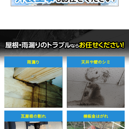
雨漏り
天井や壁のシミ
瓦屋根の割れ
棟板金はがれ