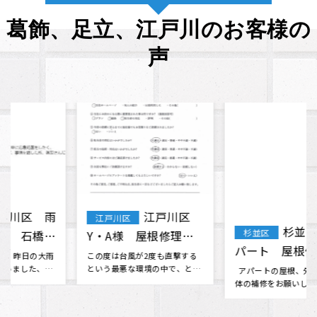
葛飾、足立、江戸川のお客様の
声
杉並区 Mア
杉並区
葛飾区 K・
葛飾区
パート 屋根修理・外
I様 外壁塗装・屋根
壁塗装 工事
アパートの屋根、外壁等、全
塗装
体の補修をお願いしました。 素
そろそろ家が心配になって来た
晴らしい人柄の社長さん･･･
ので、何社かから見積もりを取
っていたものの決められない時
に、雨漏･･･