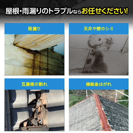
雨漏り
天井や壁のシミ
瓦屋根の割れ
棟板金はがれ