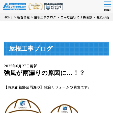
tog
nav
MENU
Skip
HOME
>
新着情報
>
屋根工事ブログ
>
こんな症状には要注意
>
強風が雨漏
to
main
content
屋根工事ブログ
2025年6月27日更新
強風が雨漏りの原因に…！？
【東京都葛飾区雨漏り】総合リフォームの眞友です。