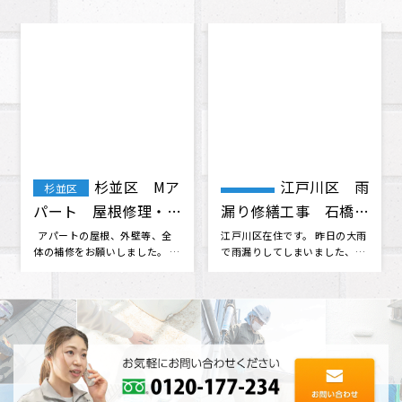
杉並区 Mア
江戸川区 雨
杉並区
パート 屋根修理・外
漏り修繕工事 石橋
壁塗装 工事
様 （Google口コミ
アパートの屋根、外壁等、全
江戸川区在住です。 昨日の大雨
体の補修をお願いしました。 素
で雨漏りしてしまいました、私
より）
晴らしい人柄の社長さん･･･
の事情で本日中に応急処置をし
たく、･･･