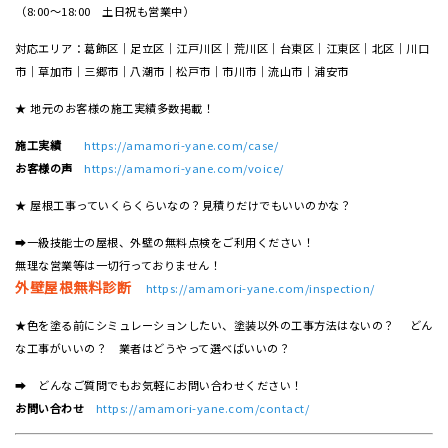
（8:00～18:00 土日祝も営業中）
対応エリア：葛飾区｜足立区｜江戸川区｜荒川区｜台東区｜江東区｜北区｜川口
市｜草加市｜三郷市｜八潮市｜松⼾市｜市川市｜流⼭市｜浦安市
★ 地元のお客様の施工実績多数掲載！
施工実績
https://amamori-yane.com/case/
お客様の声
https://amamori-yane.com/voice/
★ 屋根工事っていくらくらいなの？見積りだけでもいいのかな？
➡一級技能士の屋根、外壁の無料点検をご利用ください！
無理な営業等は一切行っておりません！
外壁屋根無料診断
https://amamori-yane.com/inspection/
★色を塗る前にシミュレーションしたい、塗装以外の工事方法はないの？ どん
な工事がいいの？ 業者はどうやって選べばいいの？
➡ どんなご質問でもお気軽にお問い合わせください！
お問い合わせ
https://amamori-yane.com/contact/