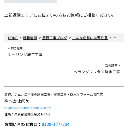
上記近隣エリアにお住まいの方もお気軽にご相談ください。
>
>
>
>
HOME
新着情報
屋根工事ブログ
こんな症状には要注意
強風が雨
< 前の記事
シーリング施工工事
次の記事 >
ベランダウレタン防水工事
葛飾、足立、江戸川の屋根工事・塗装工事・防水リフォーム専門店
株式会社眞友
https://amamori-yane.com/
住所：東京都葛飾区柴又1-37-8
お問い合わせ窓口：
0120-177-234