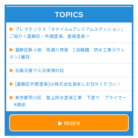
TOPICS
プレマテックス「タテイルαプレミアムエディション」
ご紹介＜葛飾区・外壁塗装、屋根塗装＞
葛飾区新小岩 雨漏り修理 C幼稚園 防水工事③ウレ
タン1層目
台風災害で火災保険対応
[葛飾区外壁塗装]は株式会社眞友にお任せください！
東京都荒川区 屋上防水塗装工事 下塗り プライマー
K様邸
more