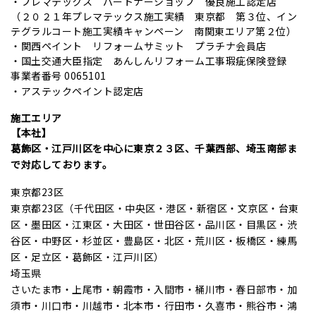
・プレマテックス パートナーショップ 優良施工認定店
（２０２１年プレマテックス施工実績 東京都 第３位、イン
テグラルコート施工実績キャンペーン 南関東エリア第２位）
・関西ペイント リフォームサミット プラチナ
会員店
・国土交通大臣指定 あんしんリフォーム工事瑕疵保険登録
事業者番号 0065101
・アステックペイント認定店
施工エリア
【本社】
葛飾区・江戸川区を中心に東京２３区、千葉西部、埼玉南部ま
で対応しております。
東京都23区
東京都23区（千代田区・中央区・港区・新宿区・文京区・台東
区・墨田区・江東区・大田区・世田谷区・品川区・目黒区・渋
谷区・中野区・杉並区・豊島区・北区・荒川区・板橋区・練馬
区・足立区・葛飾区・江戸川区）
埼玉県
さいたま市・上尾市・朝霞市・入間市・桶川市・春日部市・加
須市・川口市・川越市・北本市・行田市・久喜市・熊谷市・鴻