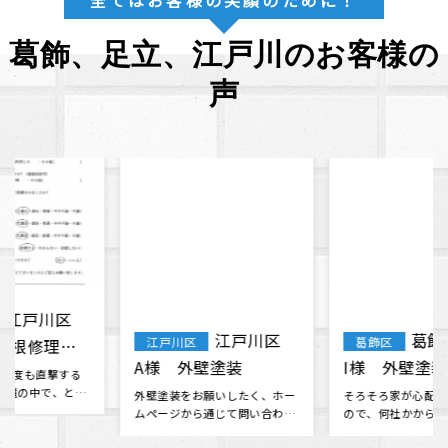
全てはお客様の笑顔のために！
葛飾、足立、江戸川のお客様の
声
江戸川区
葛飾区 K・
江戸川区
葛飾区
A様 外壁塗装
I様 外壁塗装・屋根
塗装
外壁塗装をお願いしたく、ホー
そろそろ家が心配になって来た
ムページから通じて問い合わせ
ので、何社かから見積もりを取
ました。 ホームページから伝わ
っていたものの決められない時