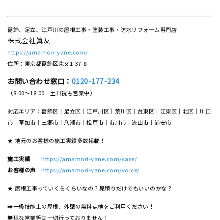
葛飾、足立、江戸川の屋根工事・塗装工事・防水リフォーム専門店
株式会社眞友
https://amamori-yane.com/
住所：東京都葛飾区柴又1-37-8
お問い合わせ窓口：
0120-177-234
（8:00～18:00 土日祝も営業中）
対応エリア：葛飾区｜足立区｜江戸川区｜荒川区｜台東区｜江東区｜北区｜川口
市｜草加市｜三郷市｜八潮市｜松⼾市｜市川市｜流⼭市｜浦安市
★ 地元のお客様の施工実績多数掲載！
施工実績
https://amamori-yane.com/case/
お客様の声
https://amamori-yane.com/voice/
★ 屋根工事っていくらくらいなの？見積りだけでもいいのかな？
➡一級技能士の屋根、外壁の無料点検をご利用ください！
無理な営業等は一切行っておりません！