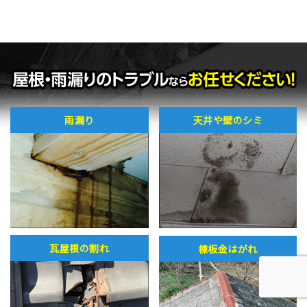
雨漏り
天井や壁のシミ
瓦屋根の割れ
棟板金はがれ