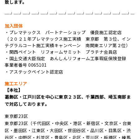
致します。
─┘─┘─┘─┘─┘─┘─┘─┘─┘─┘─┘─┘─┘─┘─
加入団体
・プレマテックス パートナーショップ 優良施工認定店
（２０２１年プレマテックス施工実績 東京都 第３位、イン
テグラルコート施工実績キャンペーン 南関東エリア第２位）
・関西ペイント リフォームサミット プラチナ
会員店
・国土交通大臣指定 あんしんリフォーム工事瑕疵保険登録
事業者番号 0065101
・アステックペイント認定店
施工エリア
【本社】
葛飾区・江戸川区を中心に東京２３区、千葉西部、埼玉南部ま
で対応しております。
東京都23区
東京都23区（千代田区・中央区・港区・新宿区・文京区・台東
区・墨田区・江東区・大田区・世田谷区・品川区・目黒区・渋
谷区・中野区・杉並区・豊島区・北区・荒川区・板橋区・練馬