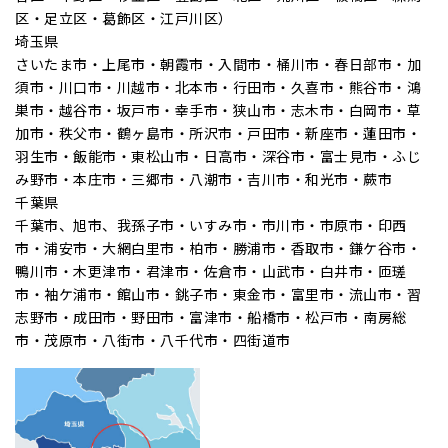
区・足立区・葛飾区・江戸川区）
埼玉県
さいたま市・上尾市・朝霞市・入間市・桶川市・春日部市・加
須市・川口市・川越市・北本市・行田市・久喜市・熊谷市・鴻
巣市・越谷市・坂戸市・幸手市・狭山市・志木市・白岡市・草
加市・秩父市・鶴ヶ島市・所沢市・戸田市・新座市・蓮田市・
羽生市・飯能市・東松山市・日高市・深谷市・富士見市・ふじ
み野市・本庄市・三郷市・八潮市・吉川市・和光市・蕨市
千葉県
千葉市、旭市、我孫子市・いすみ市・市川市・市原市・印西
市・浦安市・大網白里市・柏市・勝浦市・香取市・鎌ケ谷市・
鴨川市・木更津市・君津市・佐倉市・山武市・白井市・匝瑳
市・袖ケ浦市・館山市・銚子市・東金市・富里市・流山市・習
志野市・成田市・野田市・富津市・船橋市・松戸市・南房総
市・茂原市・八街市・八千代市・四街道市