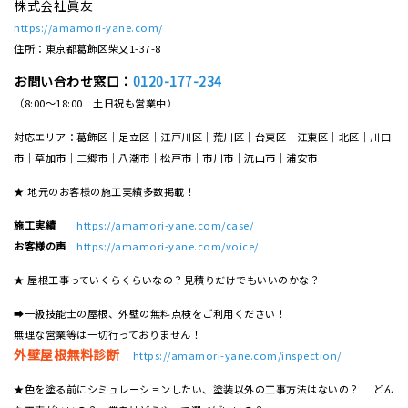
株式会社眞友
https://amamori-yane.com/
住所：東京都葛飾区柴又1-37-8
お問い合わせ窓口：
0120-177-234
（8:00～18:00 土日祝も営業中）
対応エリア：葛飾区｜足立区｜江戸川区｜荒川区｜台東区｜江東区｜北区｜川口
市｜草加市｜三郷市｜八潮市｜松⼾市｜市川市｜流⼭市｜浦安市
★ 地元のお客様の施工実績多数掲載！
施工実績
https://amamori-yane.com/case/
お客様の声
https://amamori-yane.com/voice/
★ 屋根工事っていくらくらいなの？見積りだけでもいいのかな？
➡一級技能士の屋根、外壁の無料点検をご利用ください！
無理な営業等は一切行っておりません！
外壁屋根無料診断
https://amamori-yane.com/inspection/
★色を塗る前にシミュレーションしたい、塗装以外の工事方法はないの？ どん