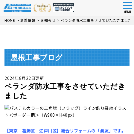
tog
nav
MENU
Skip
HOME
>
新着情報
>
お知らせ
>
ベランダ防水工事をさせていただきました
to
main
content
屋根工事ブログ
2024年8月22日更新
ベランダ防水工事をさせていただき
ました
【東京 葛飾区 江戸川区】総合
リフォームの「眞友」です。