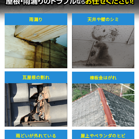
雨漏り
天井や壁のシミ
瓦屋根の割れ
棟板金はがれ
雨どいが外れている
屋上やベランダのヒビ