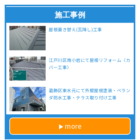
施工事例
屋根葺き替え(瓦降し)工事
江戸川区南小岩にて屋根リフォーム〈カ
バー工事〉
葛飾区東水元にて外壁屋根塗装・ベラン
ダ防水工事・テラス取り付け工事
more