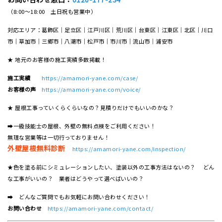
（8:00～18:00 土日祝も営業中）
対応エリア：葛飾区｜足立区｜江戸川区｜荒川区｜台東区｜江東区｜北区｜川口
市｜草加市｜三郷市｜八潮市｜松⼾市｜市川市｜流⼭市｜浦安市
★ 地元のお客様の施工実績多数掲載！
施工実績
https://amamori-yane.com/case/
お客様の声
https://amamori-yane.com/voice/
★ 屋根工事っていくらくらいなの？見積りだけでもいいのかな？
➡一級技能士の屋根、外壁の無料点検をご利用ください！
無理な営業等は一切行っておりません！
外壁屋根無料診断
https://amamori-yane.com/inspection/
★色を塗る前にシミュレーションしたい、塗装以外の工事方法はないの？ どん
な工事がいいの？ 業者はどうやって選べばいいの？
➡ どんなご質問でもお気軽にお問い合わせください！
お問い合わせ
https://amamori-yane.com/contact/