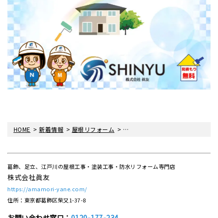
>
>
>
HOME
新着情報
屋根リフォーム
外壁屋根塗装における「付帯部」
葛飾、足立、江戸川の屋根工事・塗装工事・防水リフォーム専門店
株式会社眞友
https://amamori-yane.com/
住所：東京都葛飾区柴又1-37-8
お問い合わせ窓口：
0120-177-234