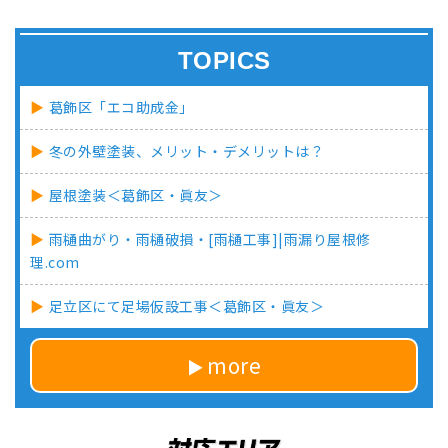
TOPICS
葛飾区「エコ助成金」
冬の外壁塗装、メリット・デメリットは？
屋根塗装＜葛飾区・眞友＞
雨樋曲がり・雨樋破損・[雨樋工事]|雨漏り屋根修
理.com
足立区にて足場仮設工事＜葛飾区・眞友＞
more