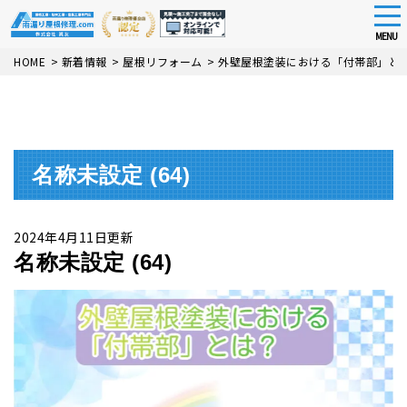
tog
nav
MENU
Skip
HOME
>
新着情報
>
屋根リフォーム
>
外壁屋根塗装における「付帯部」と
to
main
content
名称未設定 (64)
2024年4月11日更新
名称未設定 (64)