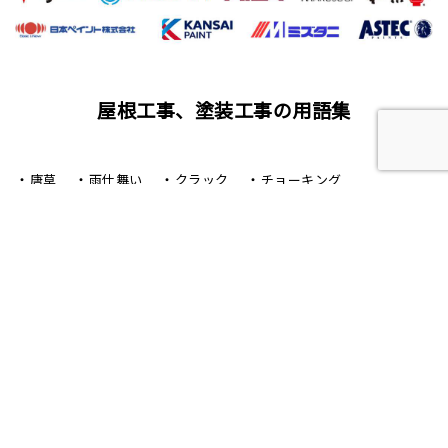
屋根工事、塗装工事の用語集
唐草
雨仕舞い
クラック
チョーキング
フィラー
プライマー（シーラー）
サイディング
ALC（エーエルシー/パワーボード）
油性塗料
水性塗料
シーリング（コーキング）工事
バルコニー
ベランダ
アスファルト防水
ウレタン防水
シート防水
塗膜防水（とまくぼうすい）
陸屋根（ろくやね・りくやね）
セメント瓦屋根
日本瓦屋根（にほんがわらやね）
トタン屋根
屋根カバー工法
屋根葺き替え工事（やねふきかえこうじ）