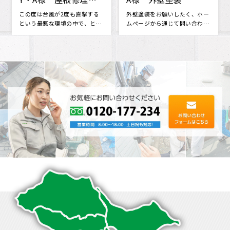
F様 屋根・外壁塗
様邸瓦葺き替え・トイ
装 棟板金工事 天窓
交換工事
無理だと思っていた火災保険会
瓦葺き替え工事とトイ交換を
社との交渉に対応してくださっ
株式会社眞友 様にお願いしま
ガラス交換
たり、 分からない事も色々と相
した。 他社さんと相見積もりを
談に乗･･･
させて･･･