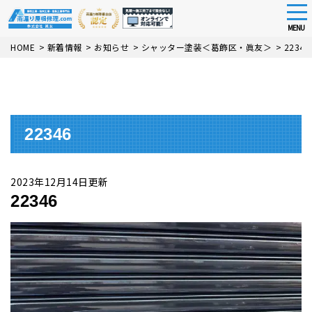
tog
nav
MENU
Skip
HOME
>
新着情報
>
お知らせ
>
シャッター塗装＜葛飾区・眞友＞
>
22346
to
main
content
22346
2023年12月14日更新
22346