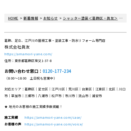
>
>
>
>
HOME
新着情報
お知らせ
シャッター塗装＜葛飾区・眞友＞
223
葛飾、足立、江戸川の屋根工事・塗装工事・防水リフォーム専門店
株式会社眞友
https://amamori-yane.com/
住所：東京都葛飾区柴又1-37-8
お問い合わせ窓口：
0120-177-234
（8:00～18:00 土日祝も営業中）
対応エリア：葛飾区｜足立区｜江戸川区｜荒川区｜台東区｜江東区｜北区｜川口
市｜草加市｜三郷市｜八潮市｜松⼾市｜市川市｜流⼭市｜浦安市
★ 地元のお客様の施工実績多数掲載！
施工実績
https://amamori-yane.com/case/
お客様の声
https://amamori-yane.com/voice/