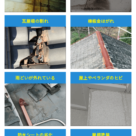
瓦屋根の割れ
棟板金はがれ
雨どいが外れている
屋上やベランダのヒビ
防水シートの劣化
屋根塗装