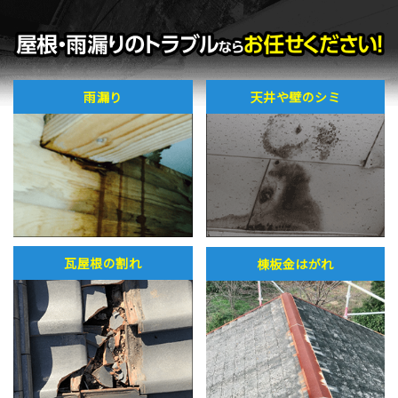
雨漏り
天井や壁のシミ
瓦屋根の割れ
棟板金はがれ