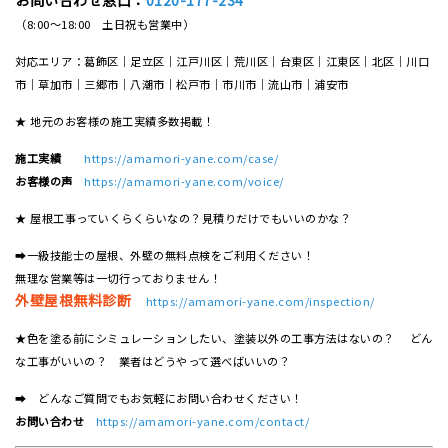
（8:00～18:00 土日祝も営業中）
対応エリア：葛飾区｜足立区｜江戸川区｜荒川区｜台東区｜江東区｜北区｜川口
市｜草加市｜三郷市｜八潮市｜松⼾市｜市川市｜流⼭市｜浦安市
★ 地元のお客様の施工実績多数掲載！
施工実績
https://amamori-yane.com/case/
お客様の声
https://amamori-yane.com/voice/
★ 屋根工事っていくらくらいなの？見積りだけでもいいのかな？
➡一級技能士の屋根、外壁の無料点検をご利用ください！
無理な営業等は一切行っておりません！
外壁屋根無料診断
https://amamori-yane.com/inspection/
★色を塗る前にシミュレーションしたい、塗装以外の工事方法はないの？ どん
な工事がいいの？ 業者はどうやって選べばいいの？
➡ どんなご質問でもお気軽にお問い合わせください！
お問い合わせ
https://amamori-yane.com/contact/