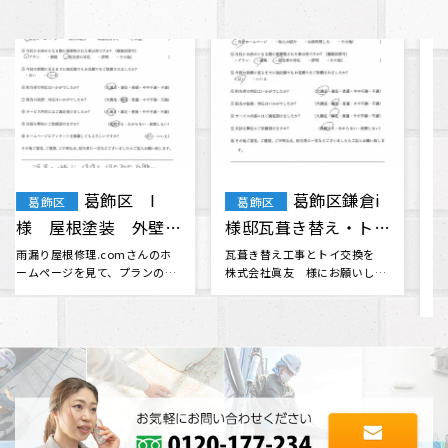
葛飾区 T・
江戸川区
葛飾区
江戸川区
F様 屋根・外壁塗
A様 外壁塗装
装 棟板金工事 天窓
無理だと思っていた火災保険会
外壁塗装をお願いしたく、ホー
社との交渉に対応してくださっ
ムページから通じて問い合わせ
ガラス交換
たり、 分からない事も色々と相
ました。 ホームページから伝わ
談に乗･･･
る評判･･･