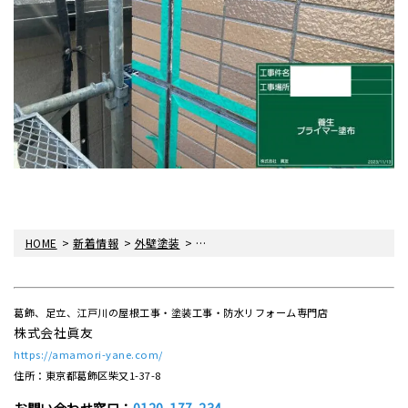
>
>
>
HOME
新着情報
外壁塗装
シーリング工事をさせていただきました
葛飾、足立、江戸川の屋根工事・塗装工事・防水リフォーム専門店
株式会社眞友
https://amamori-yane.com/
住所：東京都葛飾区柴又1-37-8
お問い合わせ窓口：
0120-177-234