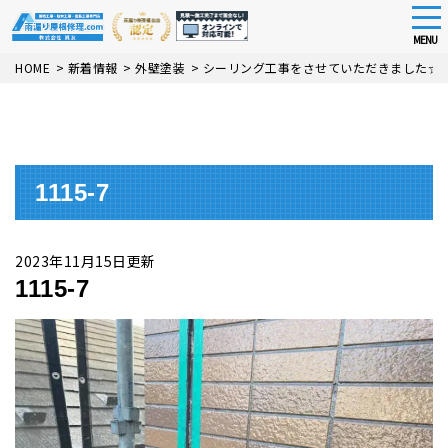
tog
nav
MENU
Skip
HOME
>
新着情報
>
外壁塗装
>
シーリング工事をさせていただきました☆
to
main
content
1115-7
2023年11月15日更新
1115-7