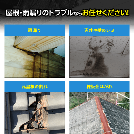
雨漏り
天井や壁のシミ
瓦屋根の割れ
棟板金はがれ