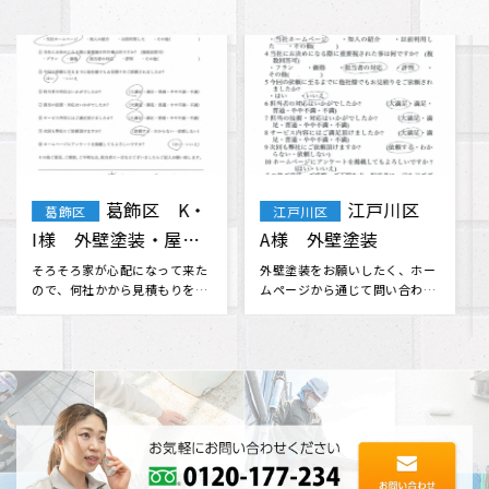
江戸川区
葛飾区 T・
江戸川区
葛飾区
Y・A様 屋根修理
F様 屋根・外壁塗
外壁 塗装
装 棟板金工事 天窓
この度は台風が2度も直撃する
無理だと思っていた火災保険会
という最悪な環境の中で、とて
社との交渉に対応してくださっ
ガラス交換
も迅速で親切な対応をしていた
たり、 分からない事も色々と相
だき安心･･･
談に乗･･･