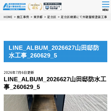
tog
nav
MENU
Skip
HOME
>
施工事例
>
東京都
>
足立区
>
足立区綾瀬にて外壁屋根塗装工事・
to
main
content
LINE_ALBUM_2026627山田邸防
水工事_260629_5
2026年7月6日更新
LINE_ALBUM_2026627山田邸防水工
事_260629_5