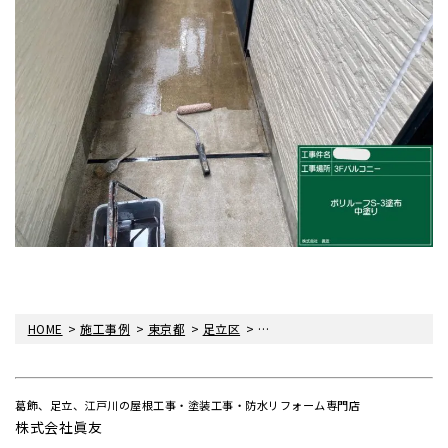
>
>
>
>
HOME
施工事例
東京都
足立区
足立区綾瀬にて外壁屋根塗装工事
葛飾、足立、江戸川の屋根工事・塗装工事・防水リフォーム専門店
株式会社眞友