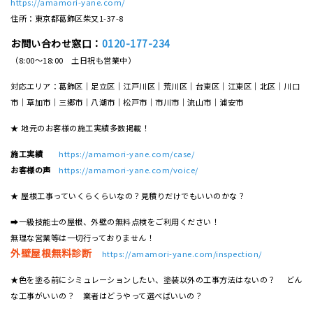
https://amamori-yane.com/
住所：東京都葛飾区柴又1-37-8
お問い合わせ窓口：
0120-177-234
（8:00～18:00 土日祝も営業中）
対応エリア：葛飾区｜足立区｜江戸川区｜荒川区｜台東区｜江東区｜北区｜川口
市｜草加市｜三郷市｜八潮市｜松⼾市｜市川市｜流⼭市｜浦安市
★ 地元のお客様の施工実績多数掲載！
施工実績
https://amamori-yane.com/case/
お客様の声
https://amamori-yane.com/voice/
★ 屋根工事っていくらくらいなの？見積りだけでもいいのかな？
➡一級技能士の屋根、外壁の無料点検をご利用ください！
無理な営業等は一切行っておりません！
外壁屋根無料診断
https://amamori-yane.com/inspection/
★色を塗る前にシミュレーションしたい、塗装以外の工事方法はないの？ どん
な工事がいいの？ 業者はどうやって選べばいいの？