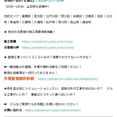
（8:00～18:00 土日祝も営業中）
対応エリア：葛飾区｜足立区｜江戸川区｜荒川区｜台東区｜江東区｜北区｜川口
市｜草加市｜三郷市｜八潮市｜松⼾市｜市川市｜流⼭市｜浦安市
★ 地元のお客様の施工実績多数掲載！
施工実績
https://amamori-yane.com/case/
お客様の声
https://amamori-yane.com/voice/
★ 屋根工事っていくらくらいなの？見積りだけでもいいのかな？
➡一級技能士の屋根、外壁の無料点検をご利用ください！
無理な営業等は一切行っておりません！
外壁屋根無料診断
https://amamori-yane.com/inspection/
★色を塗る前にシミュレーションしたい、塗装以外の工事方法はないの？ どん
な工事がいいの？ 業者はどうやって選べばいいの？
➡ どんなご質問でもお気軽にお問い合わせください！
お問い合わせ
https://amamori-yane.com/contact/