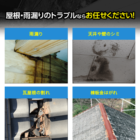
雨漏り
天井や壁のシミ
瓦屋根の割れ
棟板金はがれ