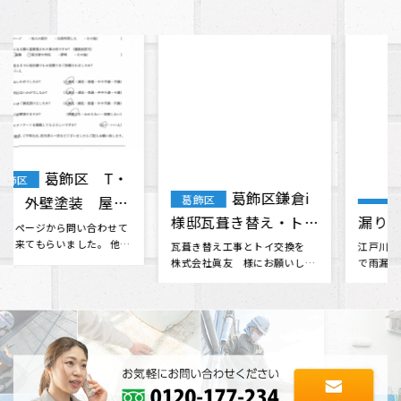
江戸川区 雨
葛飾区鎌倉i
葛飾区
漏り修繕工事 石橋
様邸瓦葺き替え・トイ
様 （Google口コミ
江戸川区在住です。 昨日の大雨
交換工事
で雨漏りしてしまいました、私
瓦葺き替え工事とトイ交換を
より）
の事情で本日中に応急処置をし
株式会社眞友 様にお願いしま
たく、･･･
した。 他社さんと相見積もりを
させて･･･