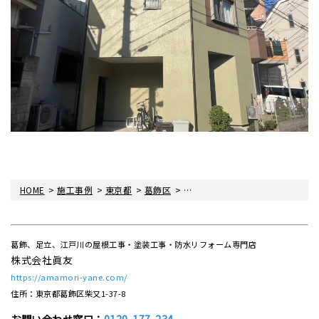
>
>
>
>
HOME
施工事例
東京都
葛飾区
葛飾区鎌倉で外壁屋根塗装工事
葛飾、足立、江戸川の屋根工事・塗装工事・防水リフォーム専門店
株式会社眞友
https://amamori-yane.com/
住所：東京都葛飾区柴又1-37-8
お問い合わせ窓口：
0120-177-234