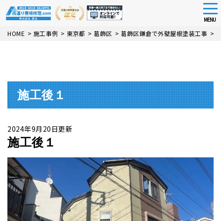
tog
nav
MENU
Skip
HOME
>
施工事例
>
東京都
>
葛飾区
>
葛飾区鎌倉で外壁屋根塗装工事
>
to
main
content
施工後１
2024年9月20日更新
施工後１