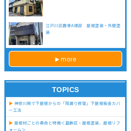
江戸川区鹿骨A様邸 屋根塗装・外壁塗
装
more
TOPICS
神奈川県で下屋根からの「雨漏り修理」下屋根板金カバ
ー工法
屋根材ごとの寿命と特徴＜葛飾区・屋根塗装、屋根リフ
ォーム＞