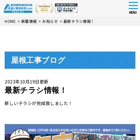
tog
nav
MENU
Skip
HOME
>
新着情報
>
お知らせ
>
最新チラシ情報！
to
main
content
屋根工事ブログ
2023年10月19日更新
最新チラシ情報！
新しいチラシが完成致しました！