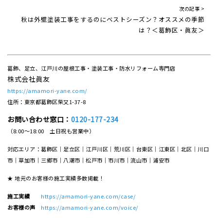
次の記事 >
秋は外壁塗装工事をするのにベストシーズン？オススメの季節
は？＜葛飾区・眞友＞
葛飾、足立、江戸川の屋根工事・塗装工事・防水リフォーム専門店
株式会社眞友
https://amamori-yane.com/
住所：東京都葛飾区柴又1-37-8
お問い合わせ窓口：
0120-177-234
（8:00～18:00 土日祝も営業中）
対応エリア：葛飾区｜足立区｜江戸川区｜荒川区｜台東区｜江東区｜北区｜川口
市｜草加市｜三郷市｜八潮市｜松⼾市｜市川市｜流⼭市｜浦安市
★ 地元のお客様の施工実績多数掲載！
施工実績
https://amamori-yane.com/case/
お客様の声
https://amamori-yane.com/voice/