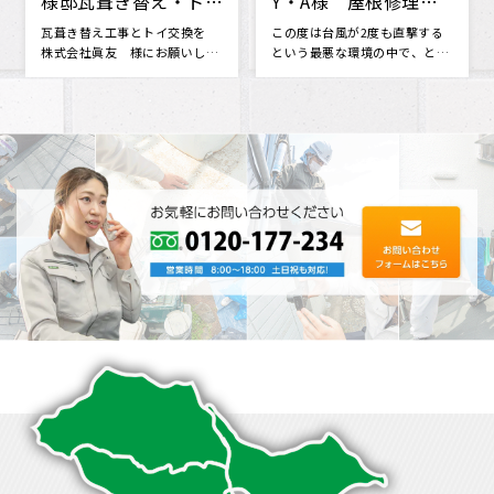
様邸瓦葺き替え・トイ
Y・A様 屋根修理
交換工事
外壁 塗装
瓦葺き替え工事とトイ交換を
この度は台風が2度も直撃する
株式会社眞友 様にお願いしま
という最悪な環境の中で、とて
した。 他社さんと相見積もりを
も迅速で親切な対応をしていた
させて･･･
だき安心･･･