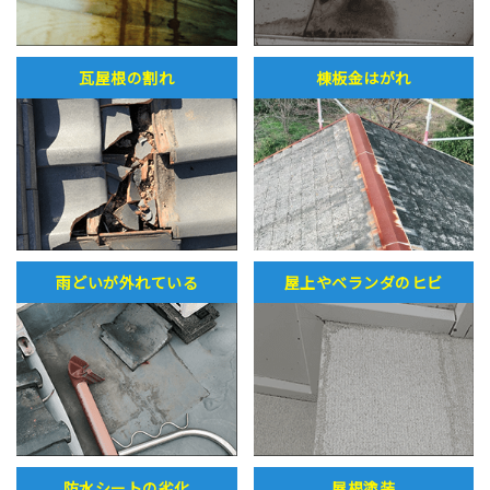
瓦屋根の割れ
棟板金はがれ
雨どいが外れている
屋上やベランダのヒビ
防水シートの劣化
屋根塗装