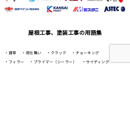
屋根工事、塗装工事の用語集
唐草
雨仕舞い
クラック
チョーキング
フィラー
プライマー（シーラー）
サイディング
ALC（エーエルシー/パワーボード）
油性塗料
水性塗料
シーリング（コーキング）工事
バルコニー
ベランダ
アスファルト防水
ウレタン防水
シート防水
塗膜防水（とまくぼうすい）
陸屋根（ろくやね・りくやね）
セメント瓦屋根
日本瓦屋根（にほんがわらやね）
トタン屋根
屋根カバー工法
屋根葺き替え工事（やねふきかえこうじ）