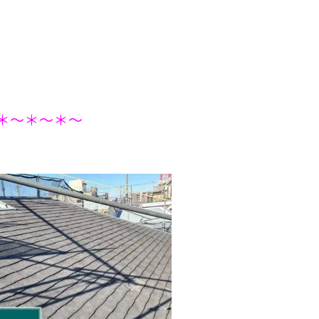
＊～＊～＊～