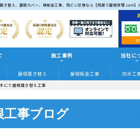
葺き替え、屋根カバー、棟板金工事、雨どい交換なら【雨漏り屋根修理.com】
営
て
施工事例
当社に
屋根葺き替え
屋根板金工事
防水工
木にて屋根葺き替え工事
根工事ブログ