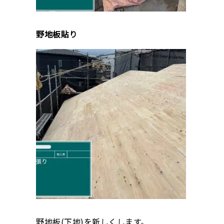
野地板貼り
野地板(下地)を新しくします。