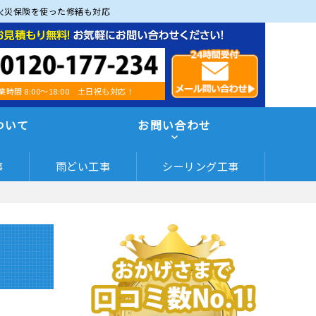
火災保険を使った修繕も対応
業時間 8:00～18:00 土日祝も対応！
ついて
お問い合わせ
事
雨どい工事
シーリング工事