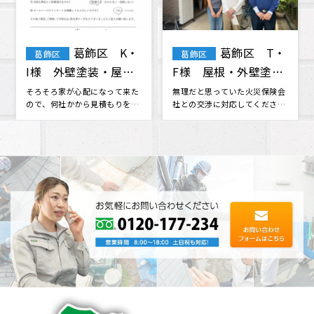
江戸川区 雨
葛飾区 T・
葛飾区
漏り修繕工事 石橋
H様 外壁塗装 屋根
様 （Google口コミ
塗装 付帯部塗装
江戸川区在住です。 昨日の大雨
ホームページから問い合わせて
で雨漏りしてしまいました、私
工事に来てもらいました。 他の
より）
の事情で本日中に応急処置をし
業者さんからも見積もりをいく
たく、･･･
つか取･･･