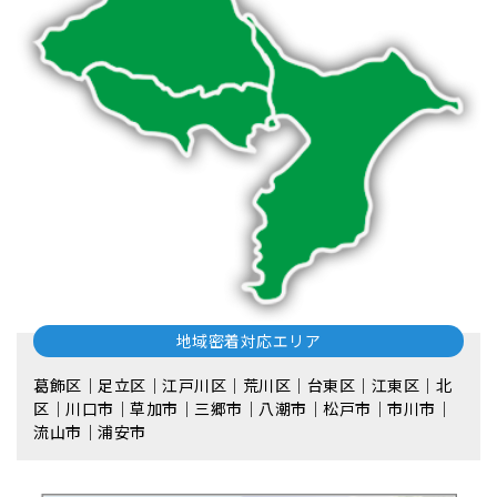
地域密着対応エリア
葛飾区｜足立区｜江戸川区｜荒川区｜台東区｜江東区｜北
区｜川口市｜草加市｜三郷市｜八潮市｜松⼾市｜市川市｜
流⼭市｜浦安市