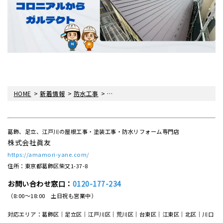
>
>
>
HOME
新着情報
防水工事
〈雨漏り・眞友〉葛飾区青戸にてバルコ
葛飾、足立、江戸川の屋根工事・塗装工事・防水リフォーム専門店
株式会社眞友
https://amamori-yane.com/
住所：東京都葛飾区柴又1-37-8
お問い合わせ窓口：
0120-177-234
（8:00～18:00 土日祝も営業中）
対応エリア：葛飾区｜足立区｜江戸川区｜荒川区｜台東区｜江東区｜北区｜川口