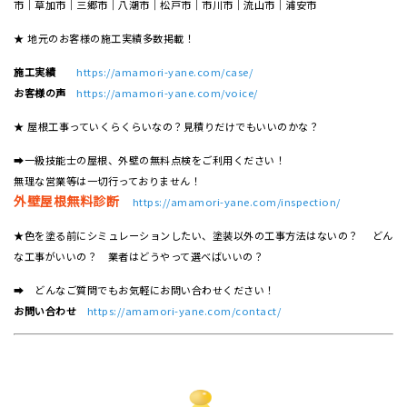
市｜草加市｜三郷市｜八潮市｜松⼾市｜市川市｜流⼭市｜浦安市
★ 地元のお客様の施工実績多数掲載！
施工実績
https://amamori-yane.com/case/
お客様の声
https://amamori-yane.com/voice/
★ 屋根工事っていくらくらいなの？見積りだけでもいいのかな？
➡一級技能士の屋根、外壁の無料点検をご利用ください！
無理な営業等は一切行っておりません！
外壁屋根無料診断
https://amamori-yane.com/inspection/
★色を塗る前にシミュレーションしたい、塗装以外の工事方法はないの？ どん
な工事がいいの？ 業者はどうやって選べばいいの？
➡ どんなご質問でもお気軽にお問い合わせください！
お問い合わせ
https://amamori-yane.com/contact/