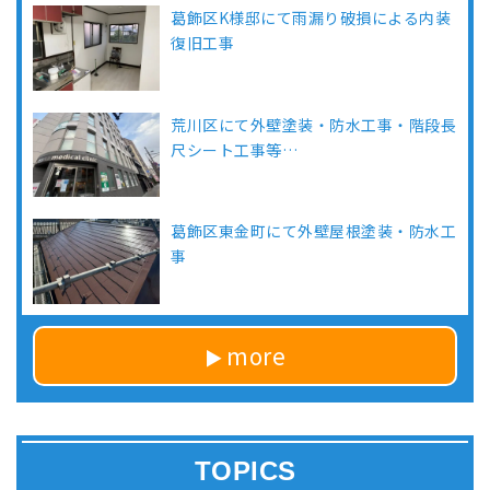
葛飾区K様邸にて雨漏り破損による内装
復旧工事
荒川区にて外壁塗装・防水工事・階段長
尺シート工事等…
葛飾区東金町にて外壁屋根塗装・防水工
事
more
TOPICS