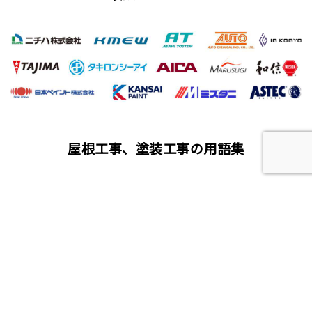
屋根工事、塗装工事の用語集
唐草
雨仕舞い
クラック
チョーキング
フィラー
プライマー（シーラー）
サイディング
ALC（エーエルシー/パワーボード）
油性塗料
水性塗料
シーリング（コーキング）工事
バルコニー
ベランダ
アスファルト防水
ウレタン防水
シート防水
塗膜防水（とまくぼうすい）