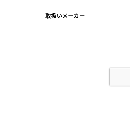
流⼭市
浦安市
他
取扱いメーカー
屋根工事、塗装工事の用語集
唐草
雨仕舞い
クラック
チョーキング