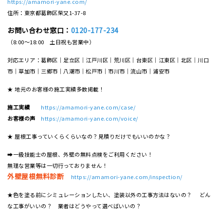
https://amamori-yane.com/
住所：東京都葛飾区柴又1-37-8
お問い合わせ窓口：
0120-177-234
（8:00～18:00 土日祝も営業中）
対応エリア：葛飾区｜足立区｜江戸川区｜荒川区｜台東区｜江東区｜北区｜川口
市｜草加市｜三郷市｜八潮市｜松⼾市｜市川市｜流⼭市｜浦安市
★ 地元のお客様の施工実績多数掲載！
施工実績
https://amamori-yane.com/case/
お客様の声
https://amamori-yane.com/voice/
★ 屋根工事っていくらくらいなの？見積りだけでもいいのかな？
➡一級技能士の屋根、外壁の無料点検をご利用ください！
無理な営業等は一切行っておりません！
外壁屋根無料診断
https://amamori-yane.com/inspection/
★色を塗る前にシミュレーションしたい、塗装以外の工事方法はないの？ どん
な工事がいいの？ 業者はどうやって選べばいいの？