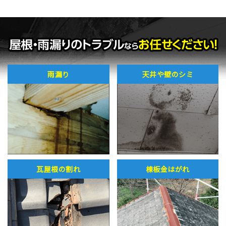
雨漏り
天井や壁のシミ
瓦屋根の割れ
棟板金はがれ