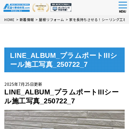
tog
nav
MENU
Skip
HOME
>
新着情報
>
屋根リフォーム
>
家を長持ちさせる！シーリング工事
to
main
content
LINE_ALBUM_プラムポートIIIシ
ール施工写真_250722_7
2025年7月25日更新
LINE_ALBUM_プラムポートIIIシー
ル施工写真_250722_7