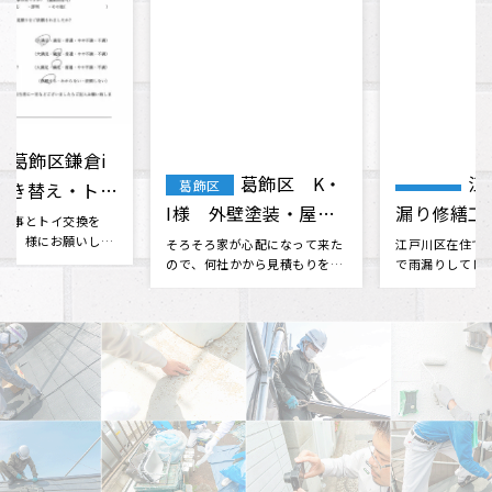
声
葛飾区 K・
江戸川区 雨
葛飾区
I様 外壁塗装・屋根
漏り修繕工事 石橋
塗装
様 （Google口コミ
そろそろ家が心配になって来た
江戸川区在住です。 昨日の大雨
ので、何社かから見積もりを取
で雨漏りしてしまいました、私
より）
っていたものの決められない時
の事情で本日中に応急処置をし
に、雨漏･･･
たく、･･･