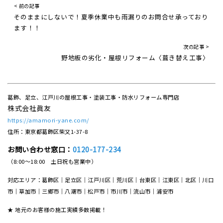
< 前の記事
そのままにしないで！夏季休業中も雨漏りのお問合せ承っており
ます！！
次の記事 >
野地板の劣化・屋根リフォーム〈葺き替え工事〉
葛飾、足立、江戸川の屋根工事・塗装工事・防水リフォーム専門店
株式会社眞友
https://amamori-yane.com/
住所：東京都葛飾区柴又1-37-8
お問い合わせ窓口：
0120-177-234
（8:00～18:00 土日祝も営業中）
対応エリア：葛飾区｜足立区｜江戸川区｜荒川区｜台東区｜江東区｜北区｜川口
市｜草加市｜三郷市｜八潮市｜松⼾市｜市川市｜流⼭市｜浦安市
★ 地元のお客様の施工実績多数掲載！