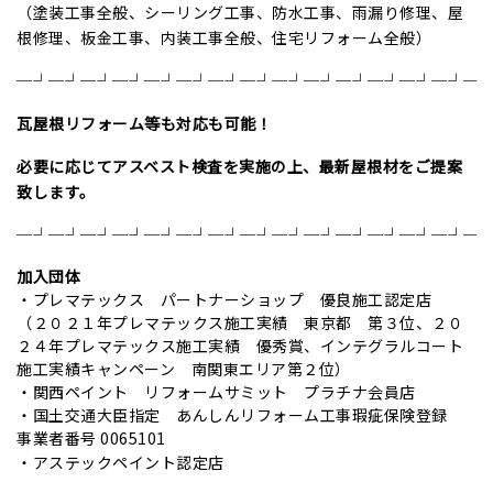
（塗装工事全般、シーリング工事、防水工事、雨漏り修理、屋
根修理、板金工事、内装工事全般、住宅リフォーム全般）
─┘─┘─┘─┘─┘─┘─┘─┘─┘─┘─┘─┘─┘─┘─
瓦屋根リフォーム等も対応も可能！
必要に応じてアスベスト検査を実施の上、
最新屋根材をご提案
致します。
─┘─┘─┘─┘─┘─┘─┘─┘─┘─┘─┘─┘─┘─┘─
加入団体
・プレマテックス パートナーショップ 優良施工認定店
（２０２１年プレマテックス施工実績 東京都 第３位、２０
２４年プレマテックス施工実績 優秀賞、インテグラルコート
施工実績キャンペーン 南関東エリア第２位）
・関西ペイント リフォームサミット プラチナ
会員店
・国土交通大臣指定 あんしんリフォーム工事瑕疵保険登録
事業者番号 0065101
・アステックペイント認定店