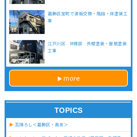
葛飾区宝町で波板交換・階段・床塗装工
事
江戸川区 M様邸 外壁塗装・屋根塗装
工事
more
TOPICS
瓦降ろし＜葛飾区・眞友＞