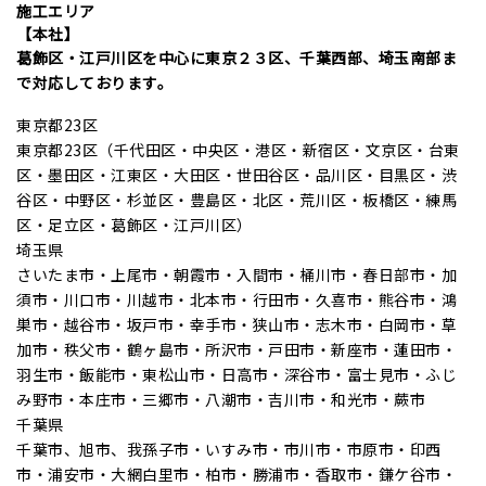
施工エリア
【本社】
葛飾区・江戸川区を中心に東京２３区、千葉西部、埼玉南部ま
で対応しております。
東京都23区
東京都23区（千代田区・中央区・港区・新宿区・文京区・台東
区・墨田区・江東区・大田区・世田谷区・品川区・目黒区・渋
谷区・中野区・杉並区・豊島区・北区・荒川区・板橋区・練馬
区・足立区・葛飾区・江戸川区）
埼玉県
さいたま市・上尾市・朝霞市・入間市・桶川市・春日部市・加
須市・川口市・川越市・北本市・行田市・久喜市・熊谷市・鴻
巣市・越谷市・坂戸市・幸手市・狭山市・志木市・白岡市・草
加市・秩父市・鶴ヶ島市・所沢市・戸田市・新座市・蓮田市・
羽生市・飯能市・東松山市・日高市・深谷市・富士見市・ふじ
み野市・本庄市・三郷市・八潮市・吉川市・和光市・蕨市
千葉県
千葉市、旭市、我孫子市・いすみ市・市川市・市原市・印西
市・浦安市・大網白里市・柏市・勝浦市・香取市・鎌ケ谷市・