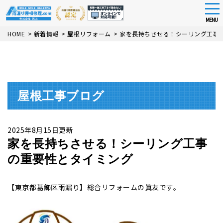
tog
nav
MENU
Skip
HOME
>
新着情報
>
屋根リフォーム
>
家を長持ちさせる！シーリング工事
to
main
content
屋根工事ブログ
2025年8月15日更新
家を長持ちさせる！シーリング工事
の重要性とタイミング
【東京都葛飾区雨漏り】総合リフォームの眞友です。