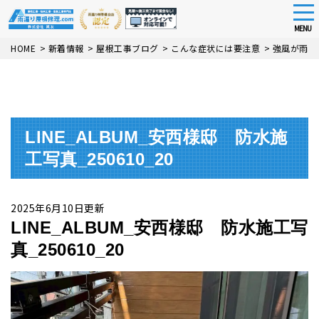
tog
nav
MENU
Skip
HOME
>
新着情報
>
屋根工事ブログ
>
こんな症状には要注意
>
強風が雨漏
to
main
content
LINE_ALBUM_安西様邸 防水施
工写真_250610_20
2025年6月10日更新
LINE_ALBUM_安西様邸 防水施工写
真_250610_20