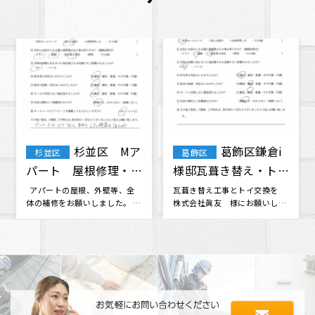
葛飾区 T・
葛飾区 T・
葛飾区
葛飾区
F様 屋根・外壁塗
H様 外壁塗装 屋根
装 棟板金工事 天窓
塗装 付帯部塗装
無理だと思っていた火災保険会
ホームページから問い合わせて
社との交渉に対応してくださっ
工事に来てもらいました。 他の
ガラス交換
たり、 分からない事も色々と相
業者さんからも見積もりをいく
談に乗･･･
つか取･･･