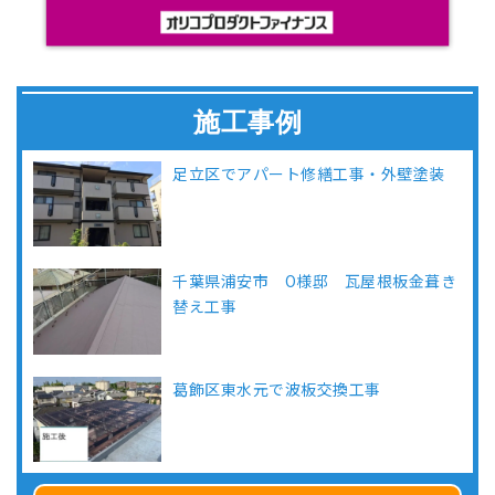
施工事例
足立区でアパート修繕工事・外壁塗装
千葉県浦安市 O様邸 瓦屋根板金葺き
替え工事
葛飾区東水元で波板交換工事