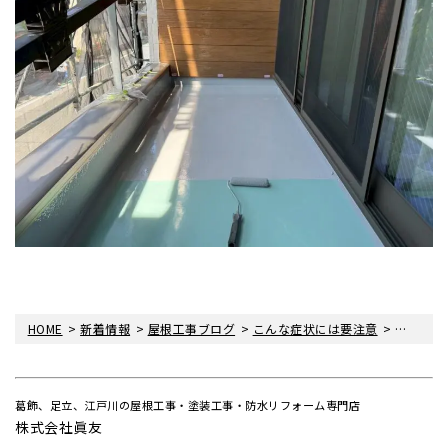
>
>
>
>
HOME
新着情報
屋根工事ブログ
こんな症状には要注意
強風が雨
葛飾、足立、江戸川の屋根工事・塗装工事・防水リフォーム専門店
株式会社眞友