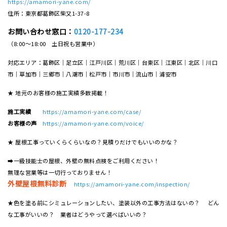
https://amamori-yane.com/
住所：東京都葛飾区柴又1-37-8
お問い合わせ窓口：
0120-177-234
（8:00～18:00 土日祝も営業中）
対応エリア：葛飾区｜足立区｜江戸川区｜荒川区｜台東区｜江東区｜北区｜川口
市｜草加市｜三郷市｜八潮市｜松⼾市｜市川市｜流⼭市｜浦安市
★ 地元のお客様の施工実績多数掲載！
施工実績
https://amamori-yane.com/case/
お客様の声
https://amamori-yane.com/voice/
★ 屋根工事っていくらくらいなの？見積りだけでもいいのかな？
➡一級技能士の屋根、外壁の無料点検をご利用ください！
無理な営業等は一切行っておりません！
外壁屋根無料診断
https://amamori-yane.com/inspection/
★色を塗る前にシミュレーションしたい、塗装以外の工事方法はないの？ どん
な工事がいいの？ 業者はどうやって選べばいいの？