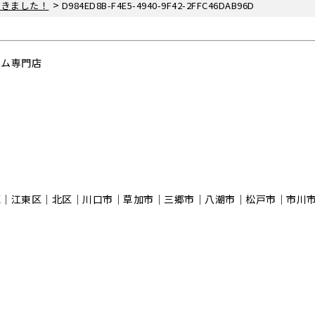
>
だきました！
D984ED8B-F4E5-4940-9F42-2FFC46DAB96D
ーム専門店
区｜江東区｜北区｜川口市｜草加市｜三郷市｜八潮市｜松⼾市｜市川