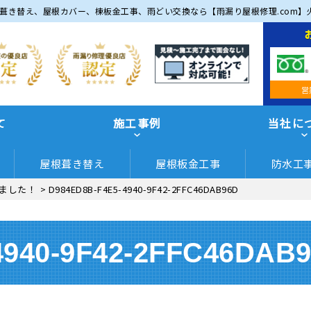
葺き替え、屋根カバー、棟板金工事、雨どい交換なら【雨漏り屋根修理.com】
営
て
施工事例
当社に
屋根葺き替え
屋根板金工事
防水工
ました！
>
D984ED8B-F4E5-4940-9F42-2FFC46DAB96D
4940-9F42-2FFC46DAB