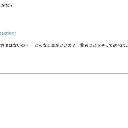
のかな？
！
pection/
事方法はないの？ どんな工事がいいの？ 業者はどうやって選べば