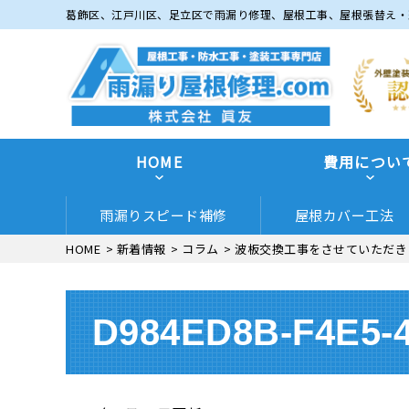
葛飾区、江戸川区、足立区で雨漏り修理、屋根工事、屋根張替え・
HOME
費用につい
雨漏りスピード補修
屋根カバー工法
HOME
>
新着情報
>
コラム
>
波板交換工事をさせていただき
D984ED8B-F4E5-