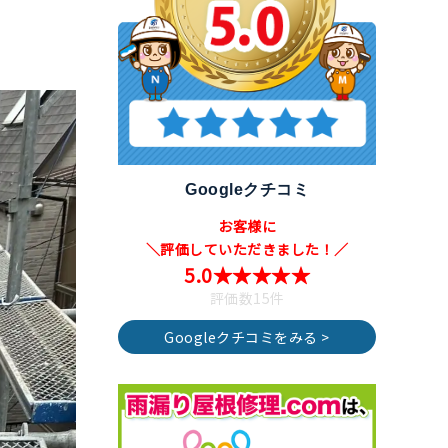
Googleクチコミ
お客様に
＼評価していただきました！／
5.0★★★★★
評価数15件
Googleクチコミをみる >