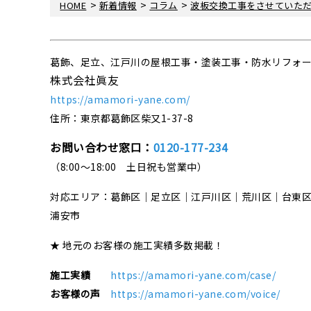
>
>
>
HOME
新着情報
コラム
波板交換工事をさせていた
葛飾、足立、江戸川の屋根工事・塗装工事・防水リフォ
株式会社眞友
https://amamori-yane.com/
住所：東京都葛飾区柴又1-37-8
お問い合わせ窓口：
0120-177-234
（8:00～18:00 土日祝も営業中）
対応エリア：葛飾区｜足立区｜江戸川区｜荒川区｜台東
浦安市
★ 地元のお客様の施工実績多数掲載！
施工実績
https://amamori-yane.com/case/
お客様の声
https://amamori-yane.com/voice/