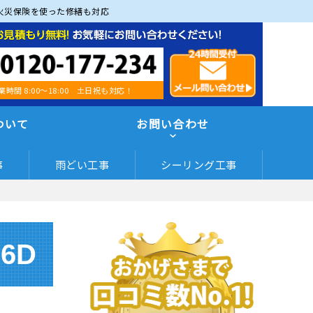
火災保険を使った修繕も対応
業時間 8:00～18:00 土日祝も対応！
ついて
お問い合わせ
事
雨どい工事
シーリング工事
96D