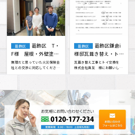
江戸川区 雨
杉並区 Mア
杉並区
漏り修繕工事 石橋
パート 屋根修理・外
様 （Google口コミ
壁塗装 工事
江戸川区在住です。 昨日の大雨
アパートの屋根、外壁等、全
で雨漏りしてしまいました、私
体の補修をお願いしました。 素
より）
の事情で本日中に応急処置をし
晴らしい人柄の社長さん･･･
たく、･･･