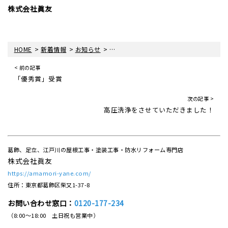
株式会社眞友
>
>
>
HOME
新着情報
お知らせ
ゴールデンウィーク休業日のお知らせ
< 前の記事
「優秀賞」受賞
次の記事 >
高圧洗浄をさせていただきました！
葛飾、足立、江戸川の屋根工事・塗装工事・防水リフォーム専門店
株式会社眞友
https://amamori-yane.com/
住所：東京都葛飾区柴又1-37-8
お問い合わせ窓口：
0120-177-234
（8:00～18:00 土日祝も営業中）