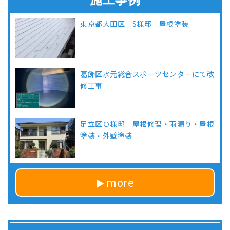
東京都大田区 S様邸 屋根塗装
葛飾区水元総合スポーツセンターにて改
修工事
足立区Ｏ様邸 屋根修理・雨漏り・屋根
塗装・外壁塗装
more