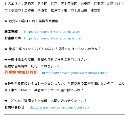
対応エリア：葛飾区｜足立区｜江戸川区｜荒川区｜台東区｜江東区｜北区｜川口
市｜草加市｜三郷市｜八潮市｜松⼾市｜市川市｜流⼭市｜浦安市
★ 地元のお客様の施工実績多数掲載！
施工実績
https://amamori-yane.com/case/
お客様の声
https://amamori-yane.com/voice/
★ 屋根工事っていくらくらいなの？見積りだけでもいいのかな？
➡一級技能士の屋根、外壁の無料点検をご利用ください！
無理な営業等は一切行っておりません！
外壁屋根無料診断
https://amamori-yane.com/inspection/
★色を塗る前にシミュレーションしたい、塗装以外の工事方法はないの？ どん
な工事がいいの？ 業者はどうやって選べばいいの？
➡ どんなご質問でもお気軽にお問い合わせください！
お問い合わせ
https://amamori-yane.com/contact/