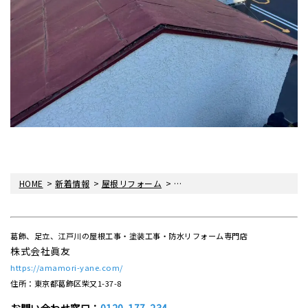
>
>
>
HOME
新着情報
屋根リフォーム
修繕工事をさせていただきました
葛飾、足立、江戸川の屋根工事・塗装工事・防水リフォーム専門店
株式会社眞友
https://amamori-yane.com/
住所：東京都葛飾区柴又1-37-8
お問い合わせ窓口：
0120-177-234