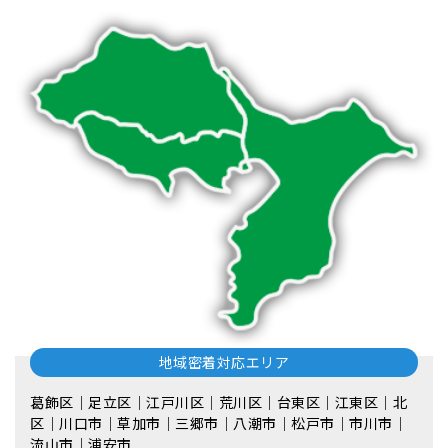
地域密着対応エリア
葛飾区｜足立区｜江戸川区｜荒川区｜台東区｜江東区｜北
区｜川口市｜草加市｜三郷市｜八潮市｜松⼾市｜市川市｜
流⼭市｜浦安市