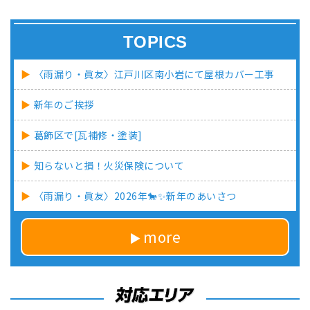
TOPICS
〈雨漏り・眞友〉江戸川区南小岩にて屋根カバー工事
新年のご挨拶
葛飾区で[瓦補修・塗装]
知らないと損！火災保険について
〈雨漏り・眞友〉2026年🐎✨新年のあいさつ
more