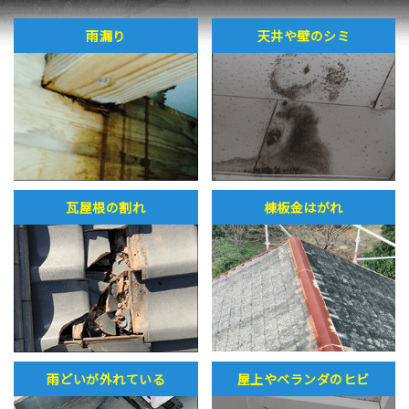
雨漏り
天井や壁のシミ
瓦屋根の割れ
棟板金はがれ
雨どいが外れている
屋上やベランダのヒビ