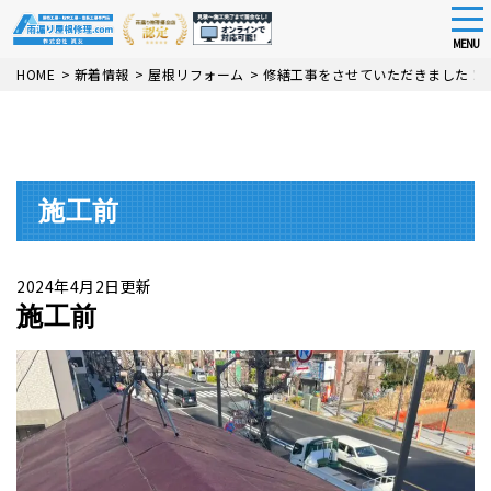
tog
nav
MENU
Skip
HOME
>
新着情報
>
屋根リフォーム
>
修繕工事をさせていただきました！
to
main
content
施工前
2024年4月2日更新
施工前