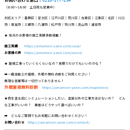
（8:00～18:00 土日祝も営業中）
対応エリア：葛飾区｜足立区｜江戸川区｜荒川区｜台東区｜江東区｜北区｜川口
市｜草加市｜三郷市｜八潮市｜松⼾市｜市川市｜流⼭市｜浦安市
★ 地元のお客様の施工実績多数掲載！
施工実績
https://amamori-yane.com/case/
お客様の声
https://amamori-yane.com/voice/
★ 屋根工事っていくらくらいなの？見積りだけでもいいのかな？
➡一級技能士の屋根、外壁の無料点検をご利用ください！
無理な営業等は一切行っておりません！
外壁屋根無料診断
https://amamori-yane.com/inspection/
★色を塗る前にシミュレーションしたい、塗装以外の工事方法はないの？ どん
な工事がいいの？ 業者はどうやって選べばいいの？
➡ どんなご質問でもお気軽にお問い合わせください！
お問い合わせ
https://amamori-yane.com/contact/