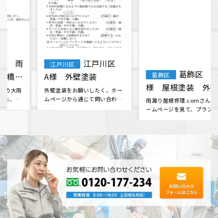
葛飾区 I
葛飾区 T・
葛飾区
葛飾区
様 屋根塗装 外壁塗
F様 屋根・外壁塗
装 修復
装 棟板金工事 天窓
雨漏り屋根修理.comさんのホ
無理だと思っていた火災保険会
ームページを見て、プランのわ
社との交渉に対応してくださっ
ガラス交換
かりやすさや問い合わせの時の
たり、 分からない事も色々と相
対応の･･･
談に乗･･･