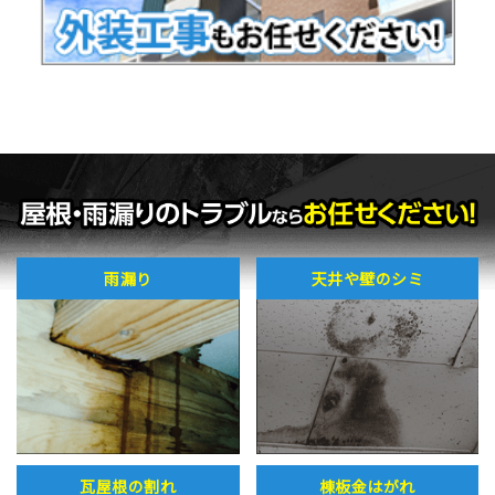
雨漏り
天井や壁のシミ
瓦屋根の割れ
棟板金はがれ