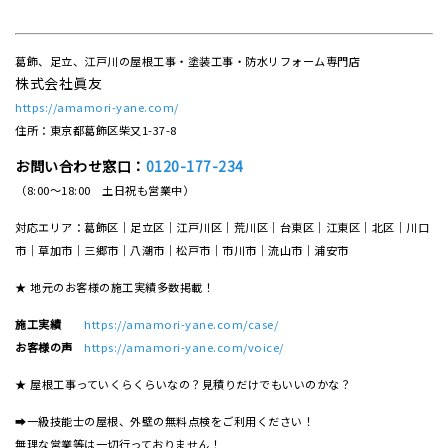
葛飾、足立、江戸川の屋根工事・塗装工事・防水リフォーム専門店
株式会社眞友
https://amamori-yane.com/
住所：東京都葛飾区柴又1-37-8
お問い合わせ窓口：
0120-177-234
（8:00～18:00 土日祝も営業中）
対応エリア：葛飾区｜足立区｜江戸川区｜荒川区｜台東区｜江東区｜北区｜川口
市｜草加市｜三郷市｜八潮市｜松⼾市｜市川市｜流⼭市｜浦安市
★ 地元のお客様の施工実績多数掲載！
施工実績
https://amamori-yane.com/case/
お客様の声
https://amamori-yane.com/voice/
★ 屋根工事っていくらくらいなの？見積りだけでもいいのかな？
➡一級技能士の屋根、外壁の無料点検をご利用ください！
無理な営業等は一切行っておりません！