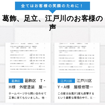
全てはお客様の笑顔のために！
葛飾、足立、江戸川のお客様の
声
江戸川区 雨
葛飾区鎌倉i
葛飾区
漏り修繕工事 石橋
様邸瓦葺き替え・トイ
様 （Google口コミ
交換工事
江戸川区在住です。 昨日の大雨
瓦葺き替え工事とトイ交換を
で雨漏りしてしまいました、私
株式会社眞友 様にお願いしま
より）