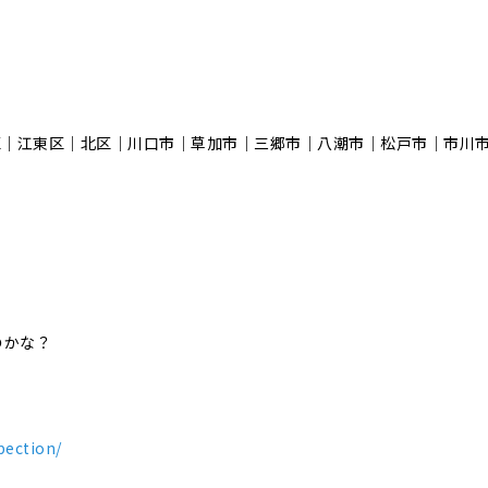
区｜江東区｜北区｜川口市｜草加市｜三郷市｜八潮市｜松⼾市｜市川
のかな？
！
pection/