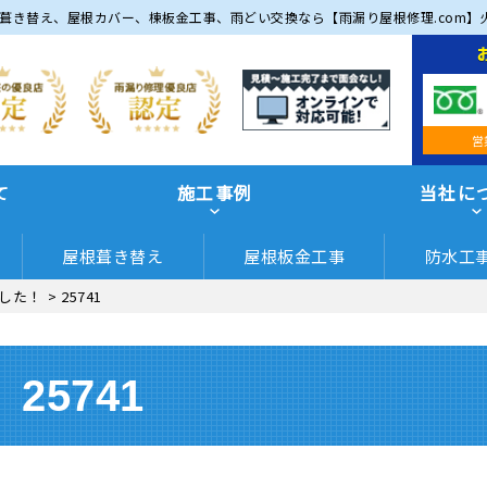
葺き替え、屋根カバー、棟板金工事、雨どい交換なら【雨漏り屋根修理.com】
営
て
施工事例
当社に
屋根葺き替え
屋根板金工事
防水工
した！
>
25741
25741