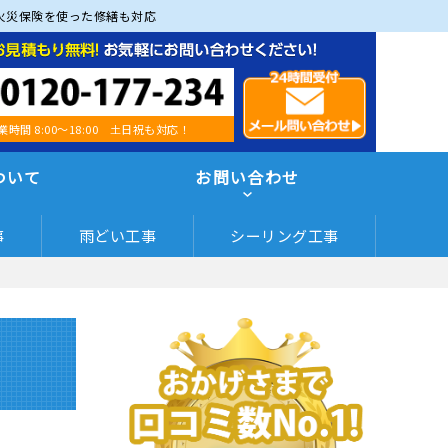
火災保険を使った修繕も対応
業時間 8:00～18:00 土日祝も対応！
ついて
お問い合わせ
事
雨どい工事
シーリング工事