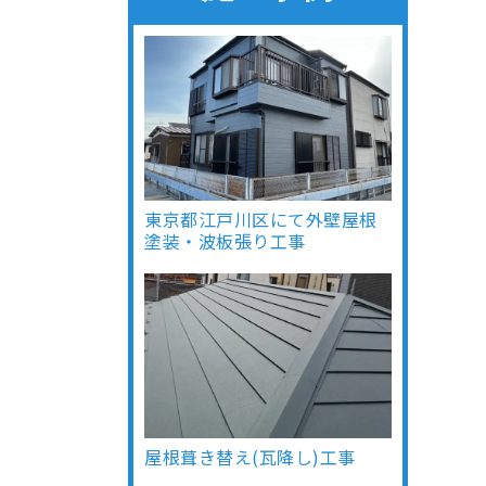
東京都江戸川区にて外壁屋根
塗装・波板張り工事
屋根葺き替え(瓦降し)工事