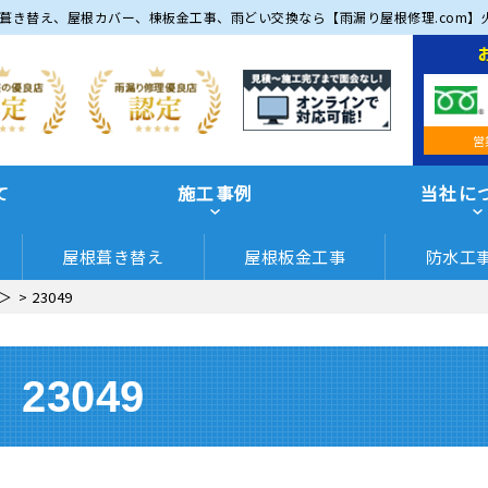
葺き替え、屋根カバー、棟板金工事、雨どい交換なら【雨漏り屋根修理.com】
営
て
施工事例
当社に
屋根葺き替え
屋根板金工事
防水工
＞
>
23049
23049