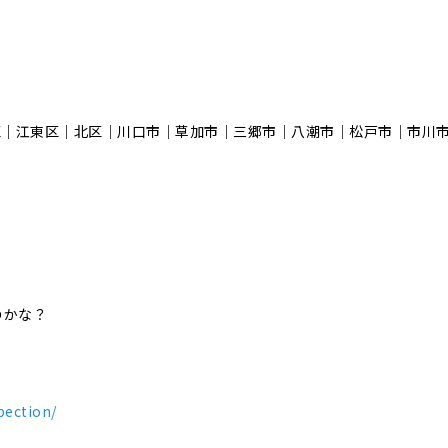
区｜江東区｜北区｜川口市｜草加市｜三郷市｜八潮市｜松⼾市｜市川
のかな？
！
pection/