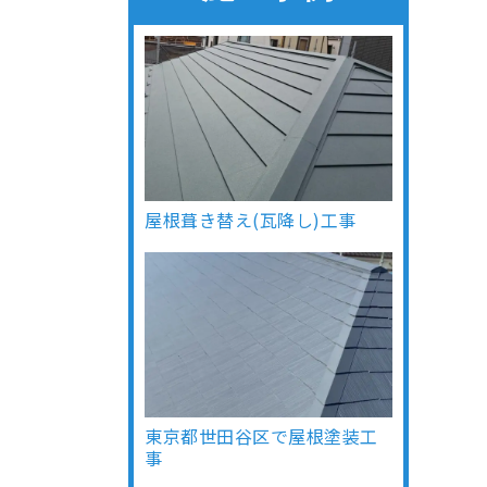
屋根葺き替え(瓦降し)工事
東京都世田谷区で屋根塗装工
事