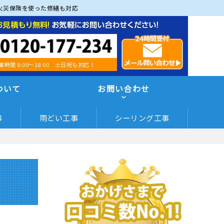
火災保険を使った修繕も対応
業時間 8:00～18:00 土日祝も対応！
ついて
お問い合わせ
事
雨どい工事
シーリング工事