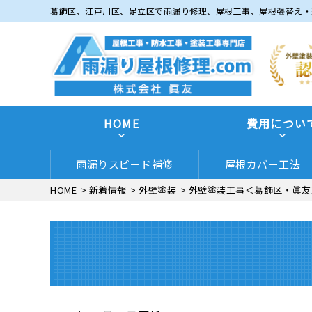
葛飾区、江戸川区、足立区で雨漏り修理、屋根工事、屋根張替え・
HOME
費用につい
雨漏りスピード補修
屋根カバー工法
HOME
>
新着情報
>
外壁塗装
>
外壁塗装工事＜葛飾区・眞友