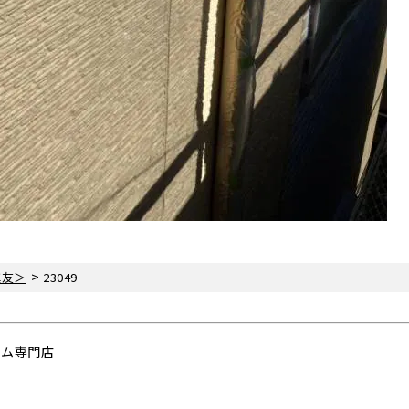
>
眞友＞
23049
ーム専門店