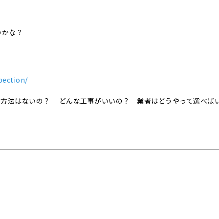
のかな？
！
pection/
事方法はないの？ どんな工事がいいの？ 業者はどうやって選べば