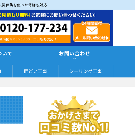
火災保険を使った修繕も対応
業時間 8:00～18:00 土日祝も対応！
ついて
お問い合わせ
事
雨どい工事
シーリング工事