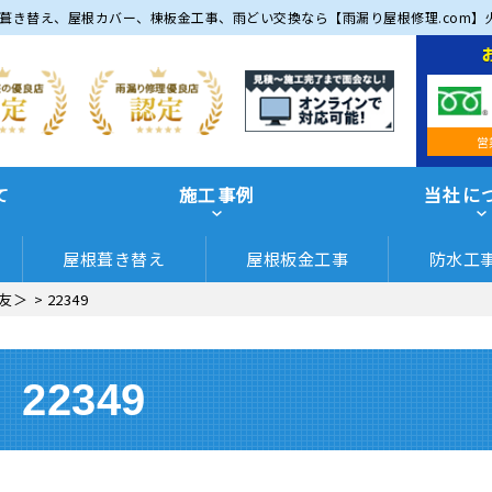
葺き替え、屋根カバー、棟板金工事、雨どい交換なら【雨漏り屋根修理.com】
営
て
施工事例
当社に
屋根葺き替え
屋根板金工事
防水工
友＞
>
22349
22349