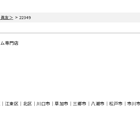
>
・眞友＞
22349
ーム専門店
区｜江東区｜北区｜川口市｜草加市｜三郷市｜八潮市｜松⼾市｜市川