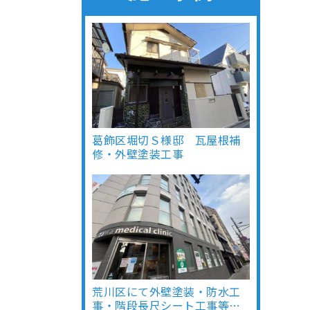
葛飾区堀切Ｓ様邸 瓦屋根補
修・外壁塗装工事
荒川区にて外壁塗装・防水工
事・階段長尺シート工事等…