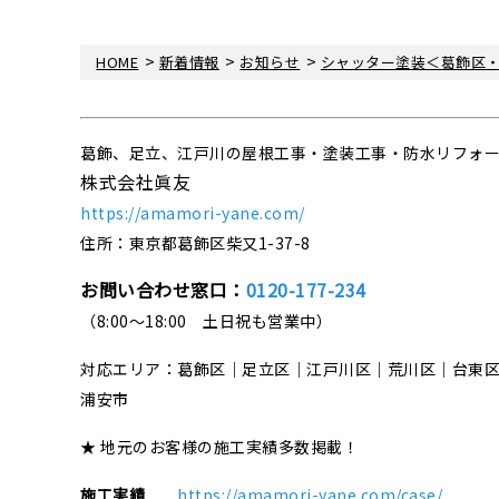
>
>
>
HOME
新着情報
お知らせ
シャッター塗装＜葛飾区
葛飾、足立、江戸川の屋根工事・塗装工事・防水リフォ
株式会社眞友
https://amamori-yane.com/
住所：東京都葛飾区柴又1-37-8
お問い合わせ窓口：
0120-177-234
（8:00～18:00 土日祝も営業中）
対応エリア：葛飾区｜足立区｜江戸川区｜荒川区｜台東
浦安市
★ 地元のお客様の施工実績多数掲載！
施工実績
https://amamori-yane.com/case/