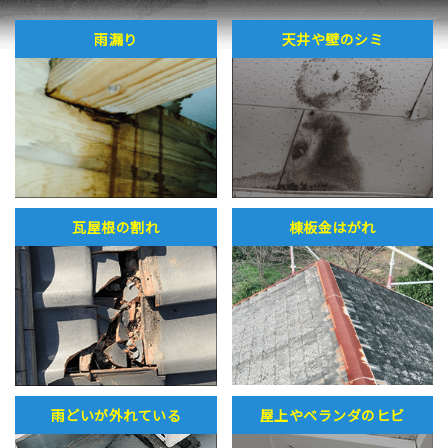
雨漏り
天井や壁のシミ
瓦屋根の割れ
棟板金はがれ
雨どいが外れている
屋上やベランダのヒビ