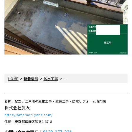
>
>
>
HOME
新着情報
防水工事
バルコニー防水工事をさせていただきま
葛飾、足立、江戸川の屋根工事・塗装工事・防水リフォーム専門店
株式会社眞友
https://amamori-yane.com/
住所：東京都葛飾区柴又1-37-8
お問い合わせ窓口：
0120-177-234