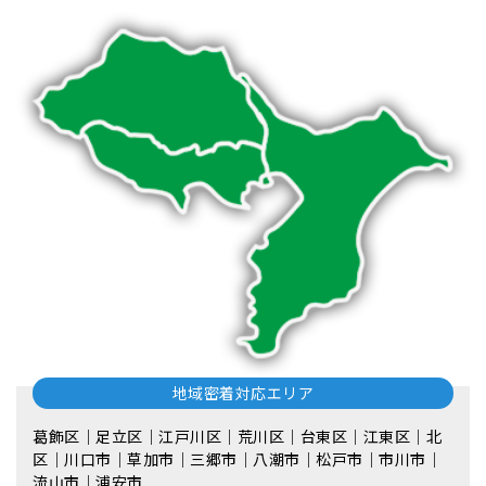
地域密着対応エリア
葛飾区｜足立区｜江戸川区｜荒川区｜台東区｜江東区｜北
区｜川口市｜草加市｜三郷市｜八潮市｜松⼾市｜市川市｜
流⼭市｜浦安市