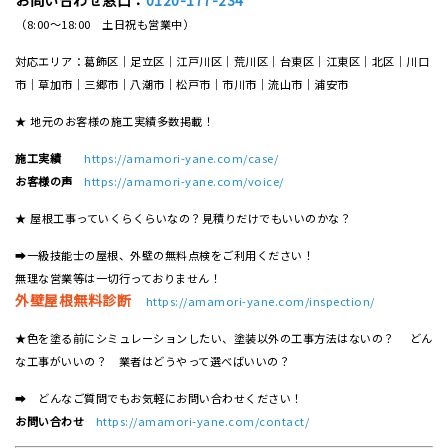
（8:00～18:00 土日祝も営業中）
対応エリア：葛飾区｜足立区｜江戸川区｜荒川区｜台東区｜江東区｜北区｜川口
市｜草加市｜三郷市｜八潮市｜松⼾市｜市川市｜流⼭市｜浦安市
★ 地元のお客様の施工実績多数掲載！
施工実績
https://amamori-yane.com/case/
お客様の声
https://amamori-yane.com/voice/
★ 屋根工事っていくらくらいなの？見積りだけでもいいのかな？
➡一級技能士の屋根、外壁の無料点検をご利用ください！
無理な営業等は一切行っておりません！
外壁屋根無料診断
https://amamori-yane.com/inspection/
★色を塗る前にシミュレーションしたい、塗装以外の工事方法はないの？ どん
な工事がいいの？ 業者はどうやって選べばいいの？
➡ どんなご質問でもお気軽にお問い合わせください！
お問い合わせ
https://amamori-yane.com/contact/