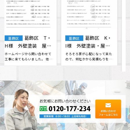
葛飾区鎌倉i
葛飾区 T・
葛飾区
葛飾区
様邸瓦葺き替え・トイ
F様 屋根・外壁塗
交換工事
装 棟板金工事 天窓
瓦葺き替え工事とトイ交換を
無理だと思っていた火災保険会
株式会社眞友 様にお願いしま
社との交渉に対応してくださっ
ガラス交換
した。 他社さんと相見積もりを
たり、 分からない事も色々と相
させて･･･
談に乗･･･