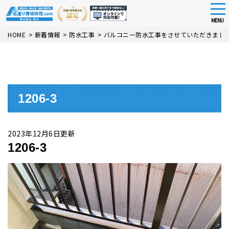
tog
nav
MENU
Skip
HOME
>
新着情報
>
防水工事
>
バルコニー防水工事をさせていただきまし
to
main
content
1206-3
2023年12月6日更新
1206-3