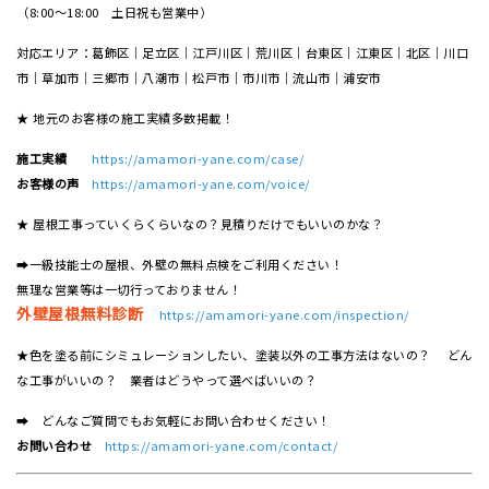
（8:00～18:00 土日祝も営業中）
対応エリア：葛飾区｜足立区｜江戸川区｜荒川区｜台東区｜江東区｜北区｜川口
市｜草加市｜三郷市｜八潮市｜松⼾市｜市川市｜流⼭市｜浦安市
★ 地元のお客様の施工実績多数掲載！
施工実績
https://amamori-yane.com/case/
お客様の声
https://amamori-yane.com/voice/
★ 屋根工事っていくらくらいなの？見積りだけでもいいのかな？
➡一級技能士の屋根、外壁の無料点検をご利用ください！
無理な営業等は一切行っておりません！
外壁屋根無料診断
https://amamori-yane.com/inspection/
★色を塗る前にシミュレーションしたい、塗装以外の工事方法はないの？ どん
な工事がいいの？ 業者はどうやって選べばいいの？
➡ どんなご質問でもお気軽にお問い合わせください！
お問い合わせ
https://amamori-yane.com/contact/