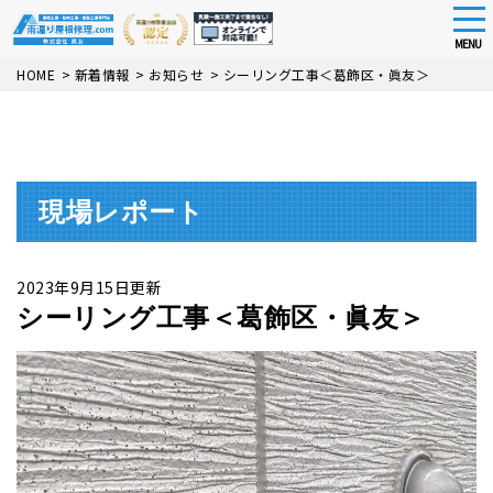
tog
nav
MENU
Skip
HOME
>
新着情報
>
お知らせ
>
シーリング工事＜葛飾区・眞友＞
to
main
content
現場レポート
2023年9月15日更新
シーリング工事＜葛飾区・眞友＞