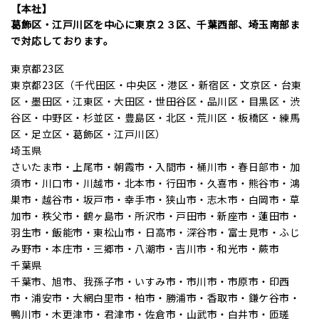
【本社】
葛飾区・江戸川区を中心に東京２３区、千葉西部、埼玉南部ま
で対応しております。
東京都23区
東京都23区（千代田区・中央区・港区・新宿区・文京区・台東
区・墨田区・江東区・大田区・世田谷区・品川区・目黒区・渋
谷区・中野区・杉並区・豊島区・北区・荒川区・板橋区・練馬
区・足立区・葛飾区・江戸川区）
埼玉県
さいたま市・上尾市・朝霞市・入間市・桶川市・春日部市・加
須市・川口市・川越市・北本市・行田市・久喜市・熊谷市・鴻
巣市・越谷市・坂戸市・幸手市・狭山市・志木市・白岡市・草
加市・秩父市・鶴ヶ島市・所沢市・戸田市・新座市・蓮田市・
羽生市・飯能市・東松山市・日高市・深谷市・富士見市・ふじ
み野市・本庄市・三郷市・八潮市・吉川市・和光市・蕨市
千葉県
千葉市、旭市、我孫子市・いすみ市・市川市・市原市・印西
市・浦安市・大網白里市・柏市・勝浦市・香取市・鎌ケ谷市・
鴨川市・木更津市・君津市・佐倉市・山武市・白井市・匝瑳