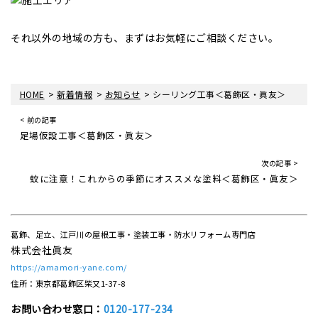
それ以外の地域の方も、まずはお気軽にご相談ください。
>
>
>
HOME
新着情報
お知らせ
シーリング工事＜葛飾区・眞友＞
< 前の記事
足場仮設工事＜葛飾区・眞友＞
次の記事 >
蚊に注意！これからの季節にオススメな塗料＜葛飾区・眞友＞
葛飾、足立、江戸川の屋根工事・塗装工事・防水リフォーム専門店
株式会社眞友
https://amamori-yane.com/
住所：東京都葛飾区柴又1-37-8
お問い合わせ窓口：
0120-177-234