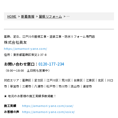
>
>
>
>
HOME
新着情報
屋根リフォーム
足場仮設工事＜葛飾区・眞友＞
葛飾、足立、江戸川の屋根工事・塗装工事・防水リフォーム専門店
株式会社眞友
https://amamori-yane.com/
住所：東京都葛飾区柴又1-37-8
お問い合わせ窓口：
0120-177-234
（8:00～18:00 土日祝も営業中）
対応エリア：葛飾区｜足立区｜江戸川区｜荒川区｜台東区｜江東区｜北区｜川口
市｜草加市｜三郷市｜八潮市｜松⼾市｜市川市｜流⼭市｜浦安市
★ 地元のお客様の施工実績多数掲載！
施工実績
https://amamori-yane.com/case/
お客様の声
https://amamori-yane.com/voice/