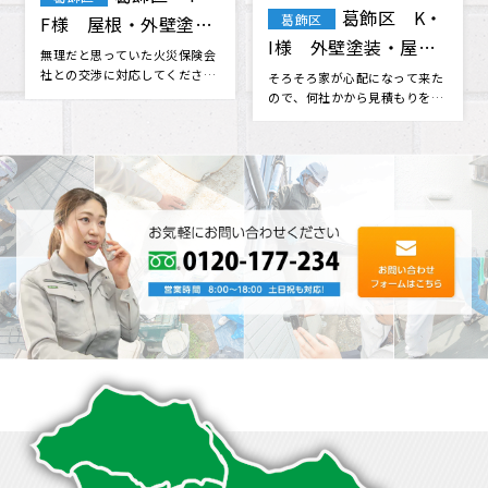
F様 屋根・外壁塗
I様 外壁塗装・屋根
装 棟板金工事 天窓
塗装
無理だと思っていた火災保険会
そろそろ家が心配になって来た
社との交渉に対応してくださっ
ので、何社かから見積もりを取
ガラス交換
たり、 分からない事も色々と相
っていたものの決められない時
談に乗･･･
に、雨漏･･･