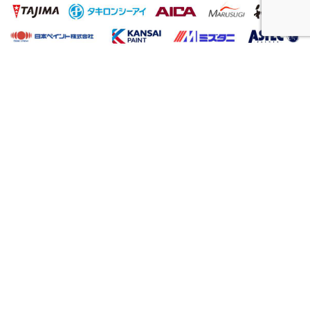
屋根工事、塗装工事の用語集
唐草
雨仕舞い
クラック
チョーキング
フィラー
プライマー（シーラー）
サイディング
ALC（エーエルシー/パワーボード）
油性塗料
水性塗料
シーリング（コーキング）工事
バルコニー
ベランダ
アスファルト防水
ウレタン防水
シート防水
塗膜防水（とまくぼうすい）
陸屋根（ろくやね・りくやね）
セメント瓦屋根
日本瓦屋根（にほんがわらやね）
トタン屋根