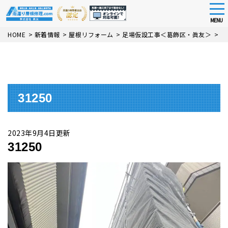
tog
nav
MENU
Skip
HOME
>
新着情報
>
屋根リフォーム
>
足場仮設工事＜葛飾区・眞友＞
>
31
to
main
content
31250
2023年9月4日更新
31250