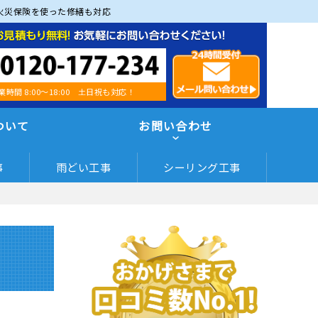
火災保険を使った修繕も対応
業時間 8:00～18:00 土日祝も対応！
ついて
お問い合わせ
事
雨どい工事
シーリング工事