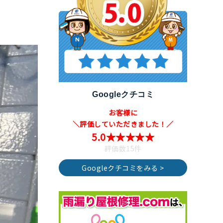
Googleクチコミ
お客様に
＼評価していただきました！／
5.0★★★★★
評価数15件
Googleクチコミをみる >