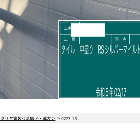
>
・クリヤ塗装＜葛飾区・眞友＞
0227-13