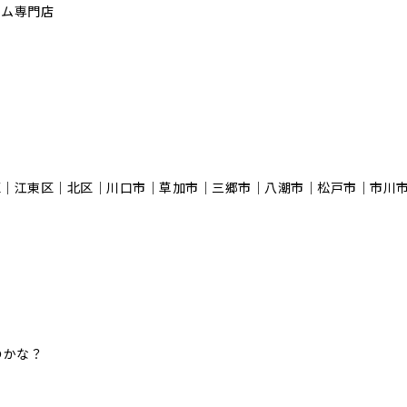
ーム専門店
区｜江東区｜北区｜川口市｜草加市｜三郷市｜八潮市｜松⼾市｜市川
のかな？
！