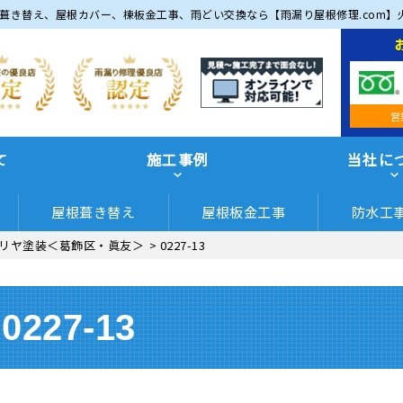
葺き替え、屋根カバー、棟板金工事、雨どい交換なら【雨漏り屋根修理.com】
営
て
施工事例
当社に
屋根葺き替え
屋根板金工事
防水工
リヤ塗装＜葛飾区・眞友＞
>
0227-13
0227-13