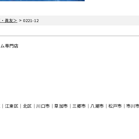
>
区・眞友＞
0221-12
ーム専門店
区｜江東区｜北区｜川口市｜草加市｜三郷市｜八潮市｜松⼾市｜市川