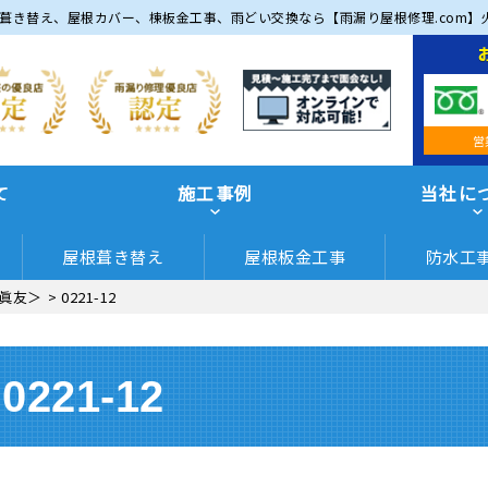
葺き替え、屋根カバー、棟板金工事、雨どい交換なら【雨漏り屋根修理.com】
営
て
施工事例
当社に
屋根葺き替え
屋根板金工事
防水工
眞友＞
>
0221-12
0221-12