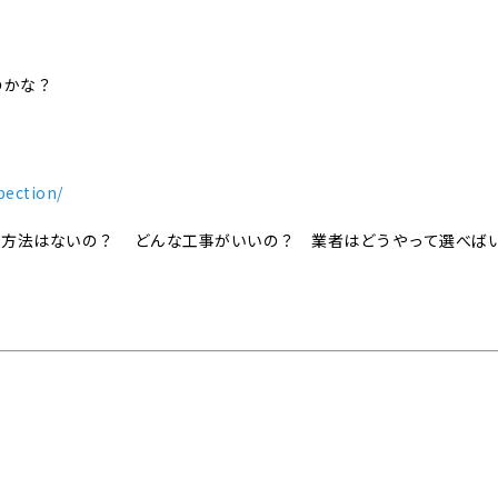
のかな？
！
pection/
事方法はないの？ どんな工事がいいの？ 業者はどうやって選べば