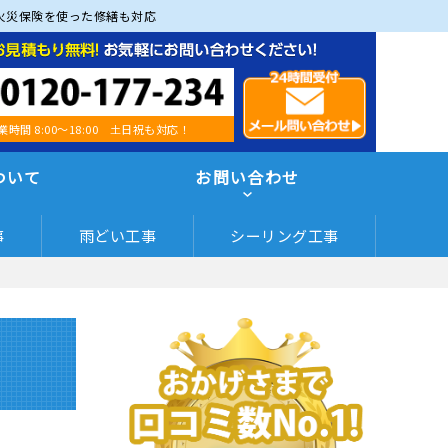
火災保険を使った修繕も対応
業時間 8:00～18:00 土日祝も対応！
ついて
お問い合わせ
事
雨どい工事
シーリング工事