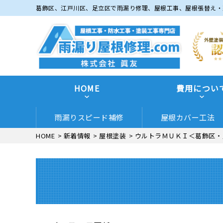
葛飾区、江戸川区、足立区で雨漏り修理、屋根工事、屋根張替え・
HOME
費用につい
雨漏りスピード補修
屋根カバー工法
HOME
>
新着情報
>
屋根塗装
>
ウルトラＭＵＫＩ＜葛飾区・