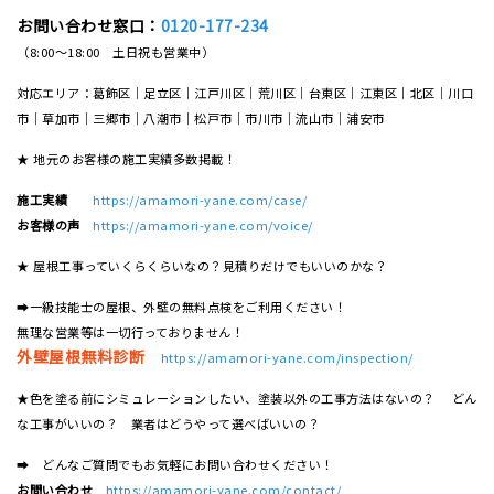
お問い合わせ窓口：
0120-177-234
（8:00～18:00 土日祝も営業中）
対応エリア：葛飾区｜足立区｜江戸川区｜荒川区｜台東区｜江東区｜北区｜川口
市｜草加市｜三郷市｜八潮市｜松⼾市｜市川市｜流⼭市｜浦安市
★ 地元のお客様の施工実績多数掲載！
施工実績
https://amamori-yane.com/case/
お客様の声
https://amamori-yane.com/voice/
★ 屋根工事っていくらくらいなの？見積りだけでもいいのかな？
➡一級技能士の屋根、外壁の無料点検をご利用ください！
無理な営業等は一切行っておりません！
外壁屋根無料診断
https://amamori-yane.com/inspection/
★色を塗る前にシミュレーションしたい、塗装以外の工事方法はないの？ どん
な工事がいいの？ 業者はどうやって選べばいいの？
➡ どんなご質問でもお気軽にお問い合わせください！
お問い合わせ
https://amamori-yane.com/contact/