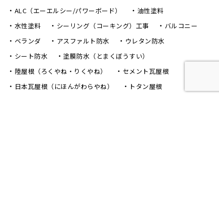
ALC（エーエルシー/パワーボード）
油性塗料
水性塗料
シーリング（コーキング）工事
バルコニー
ベランダ
アスファルト防水
ウレタン防水
シート防水
塗膜防水（とまくぼうすい）
陸屋根（ろくやね・りくやね）
セメント瓦屋根
日本瓦屋根（にほんがわらやね）
トタン屋根
屋根カバー工法
屋根葺き替え工事（やねふきかえこうじ）
雪止め
下葺き（したぶき）/ ルーフィング
野地板（のじいた）
笠木（かさぎ）
庇（ひさし）/ 霧よけ（きりよけ）
戸袋（とぶくろ）
雨戸（あまど）
幕板（まくいた）
這樋（はいどい）
集水器 （しゅうすいき）/上合（じょうごう）
雨どい
棟板金（むねばんきん）
軒天（のきてん）
破風（はふ）
貫板（ぬきいた）
ケラバ