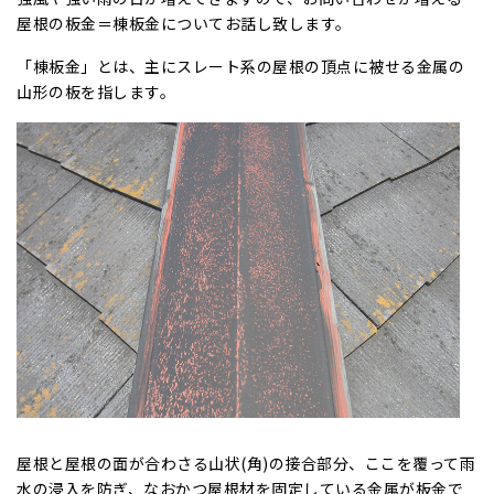
屋根の板金＝棟板金についてお話し致します。
「棟板金」とは、
主にスレート系の屋根
の頂点に被せる金属の
山形の板を指します。
屋根と屋根の面が合わさる山状(角)の接合部分、ここを覆って雨
水の浸入を防ぎ、なおかつ屋根材を固定している金属が板金で