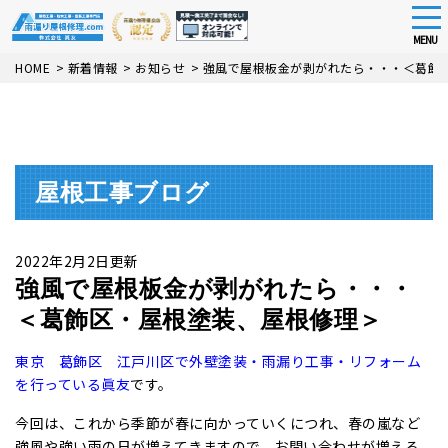
tog
nav
MENU
Skip
HOME
>
新着情報
>
お知らせ
>
強風で屋根板金が剥がれたら・・・＜葛飾
to
main
content
屋根工事ブログ
2022年2月2日更新
強風で屋根板金が剥がれたら・・・
＜葛飾区・屋根塗装、屋根修理＞
東京 葛飾区 江戸川区で外壁
塗装・雨漏り工事・リフォーム
を行っている眞友
です。
今回は、これから季節が春に向かっていくにつれ、春の嵐など
強風や強い雨の日が増えてきますので、お問い合わせが増える