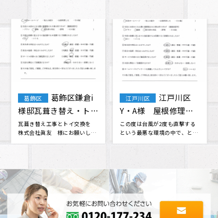
葛飾区鎌倉i
江戸川区
葛飾区
江戸川区
様邸瓦葺き替え・トイ
Y・A様 屋根修理
交換工事
外壁 塗装
瓦葺き替え工事とトイ交換を
この度は台風が2度も直撃する
様
株式会社眞友 様にお願いしま
という最悪な環境の中で、とて
江
した。 他社さんと相見積もりを
も迅速で親切な対応をしていた
で
させて･･･
だき安心･･･
の
た