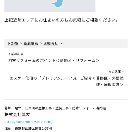
上記近隣エリアにお住まいの方もお気軽にご相談ください。
>
>
>
HOME
新着情報
お知らせ
強風で屋根板金が剥がれたら・・・＜葛
< 前の記事
浴室リフォームのポイント＜葛飾区・リフォーム＞
次の記事 >
エスケー化研の「プレミアムルーフSi」ご紹介＜葛飾区・外壁塗
装・屋根塗装＞
葛飾、足立、江戸川の屋根工事・塗装工事・防水リフォーム専門店
株式会社眞友
https://amamori-yane.com/
住所：東京都葛飾区柴又1-37-8