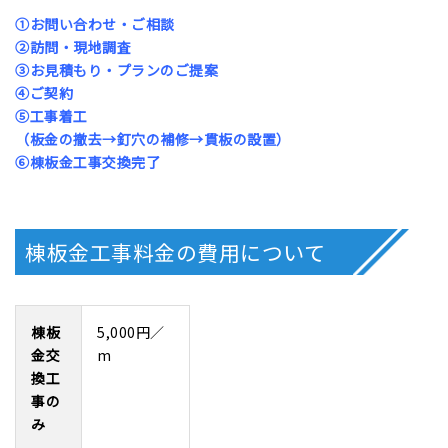
①お問い合わせ・ご相談
②訪問・現地調査
③お見積もり・プランのご提案
④ご契約
⑤工事着工
（板金の撤去→釘穴の補修→貫板の設置）
⑥棟板金工事交換完了
棟板金工事料金の費用について
棟板
5,000円／
金交
m
換工
事の
み