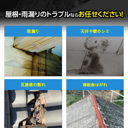
雨漏り
天井や壁のシミ
瓦屋根の割れ
棟板金はがれ