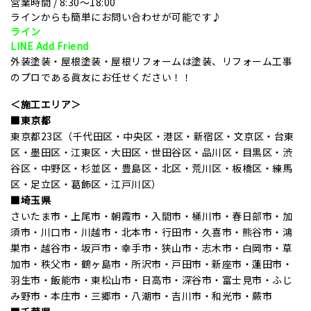
営業時間 / 8:30〜18:00
ラインからも簡単にお問い合わせが可能です♪
ライン
LINE Add Friend
外装塗装・屋根塗装・屋根リフォームは塗装、リフォーム工事
のプロである眞友にお任せください！！
＜施工エリア＞
■東京都
東京都23区（千代田区・中央区・港区・新宿区・文京区・台東
区・墨田区・江東区・大田区・世田谷区・品川区・目黒区・渋
谷区・中野区・杉並区・豊島区・北区・荒川区・板橋区・練馬
区・足立区・葛飾区・江戸川区）
■埼玉県
さいたま市・上尾市・朝霞市・入間市・桶川市・春日部市・加
須市・川口市・川越市・北本市・行田市・久喜市・熊谷市・鴻
巣市・越谷市・坂戸市・幸手市・狭山市・志木市・白岡市・草
加市・秩父市・鶴ヶ島市・所沢市・戸田市・新座市・蓮田市・
羽生市・飯能市・東松山市・日高市・深谷市・富士見市・ふじ
み野市・本庄市・三郷市・八潮市・吉川市・和光市・蕨市