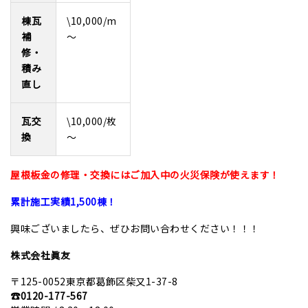
棟瓦
\10,000/m
補
～
修・
積み
直し
瓦交
\10,000/枚
換
～
屋根板金の修理・交換にはご加入中の火災保険が使えます！
累計施工実績1,500棟！
興味ございましたら、ぜひお問い合わせください！！！
株式会社眞
友
〒125-0052
東京都葛飾区柴又1-37-8
☎0120-177-567