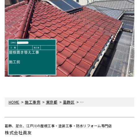
>
>
>
>
HOME
施工事例
東京都
葛飾区
葛飾区細田にて瓦屋根 葺き替え
葛飾、足立、江戸川の屋根工事・塗装工事・防水リフォーム専門店
株式会社眞友