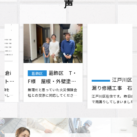
声
江戸川区 雨
江戸川区
江戸川区
漏り修繕工事 石橋
Y・A様 屋根修理
様 （Google口コミ
外壁 塗装
江戸川区在住です。 昨日の大雨
この度は台風が2度も直撃する
で雨漏りしてしまいました、私
という最悪な環境の中で、とて
より）
の事情で本日中に応急処置をし
も迅速で親切な対応をしていた
たく、･･･
だき安心･･･