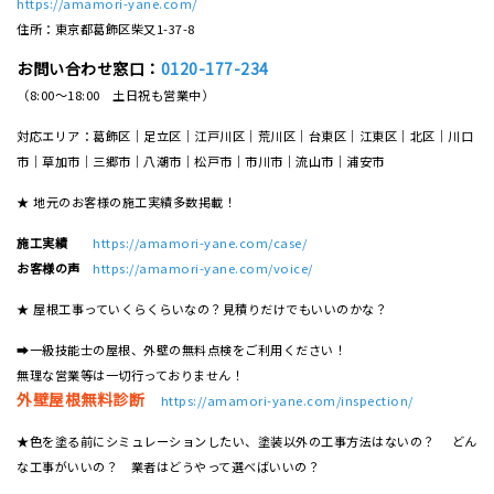
https://amamori-yane.com/
住所：東京都葛飾区柴又1-37-8
お問い合わせ窓口：
0120-177-234
（8:00～18:00 土日祝も営業中）
対応エリア：葛飾区｜足立区｜江戸川区｜荒川区｜台東区｜江東区｜北区｜川口
市｜草加市｜三郷市｜八潮市｜松⼾市｜市川市｜流⼭市｜浦安市
★ 地元のお客様の施工実績多数掲載！
施工実績
https://amamori-yane.com/case/
お客様の声
https://amamori-yane.com/voice/
★ 屋根工事っていくらくらいなの？見積りだけでもいいのかな？
➡一級技能士の屋根、外壁の無料点検をご利用ください！
無理な営業等は一切行っておりません！
外壁屋根無料診断
https://amamori-yane.com/inspection/
★色を塗る前にシミュレーションしたい、塗装以外の工事方法はないの？ どん
な工事がいいの？ 業者はどうやって選べばいいの？