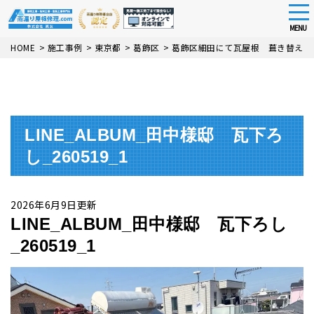
tog
nav
MENU
Skip
HOME
>
施工事例
>
東京都
>
葛飾区
>
葛飾区細田にて瓦屋根 葺き替え工
to
main
content
LINE_ALBUM_田中様邸 瓦下ろ
し_260519_1
2026年6月9日更新
LINE_ALBUM_田中様邸 瓦下ろし
_260519_1