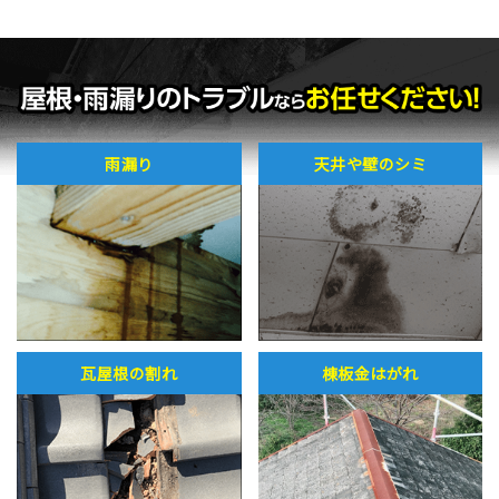
雨漏り
天井や壁のシミ
瓦屋根の割れ
棟板金はがれ