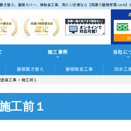
葺き替え、屋根カバー、棟板金工事、雨どい交換なら【雨漏り屋根修理.com】
営
て
施工事例
当社に
屋根葺き替え
屋根板金工事
防水工
根塗装工事
>
施工前１
施工前１