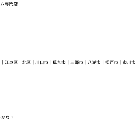
ーム専門店
区｜江東区｜北区｜川口市｜草加市｜三郷市｜八潮市｜松⼾市｜市川
のかな？
！