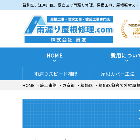
葛飾区、江戸川区、足立区で雨漏り修理、屋根工事、屋根張替え・
HOME
費用につい
雨漏りスピード補修
屋根カバー工法
HOME
>
施工事例
>
東京都
>
葛飾区
>
葛飾区鎌倉で外壁屋