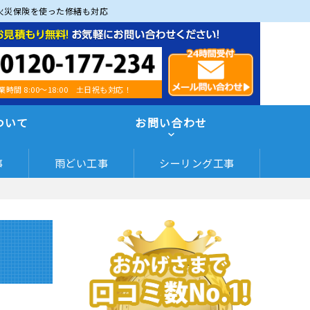
火災保険を使った修繕も対応
業時間 8:00～18:00 土日祝も対応！
ついて
お問い合わせ
事
雨どい工事
シーリング工事