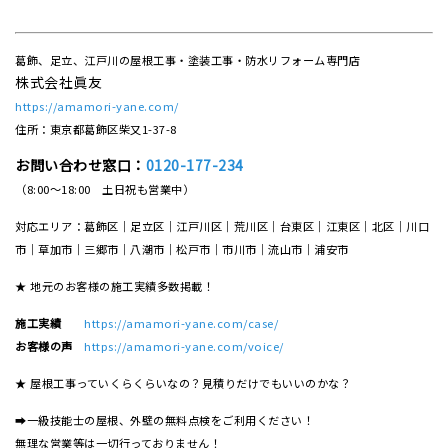
葛飾、足立、江戸川の屋根工事・塗装工事・防水リフォーム専門店
株式会社眞友
https://amamori-yane.com/
住所：東京都葛飾区柴又1-37-8
お問い合わせ窓口：
0120-177-234
（8:00～18:00 土日祝も営業中）
対応エリア：葛飾区｜足立区｜江戸川区｜荒川区｜台東区｜江東区｜北区｜川口
市｜草加市｜三郷市｜八潮市｜松⼾市｜市川市｜流⼭市｜浦安市
★ 地元のお客様の施工実績多数掲載！
施工実績
https://amamori-yane.com/case/
お客様の声
https://amamori-yane.com/voice/
★ 屋根工事っていくらくらいなの？見積りだけでもいいのかな？
➡一級技能士の屋根、外壁の無料点検をご利用ください！
無理な営業等は一切行っておりません！