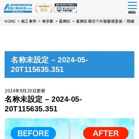
tog
nav
MENU
Skip
HOME
>
施工事例
>
東京都
>
葛飾区
>
葛飾区堀切で外壁屋根塗装・雨樋交
to
main
content
名称未設定 – 2024-05-
20T115635.351
2024年9月20日更新
名称未設定 – 2024-05-
20T115635.351