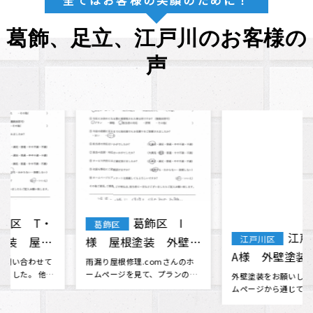
全てはお客様の笑顔のために！
葛飾、足立、江戸川のお客様の
声
江戸川区
江戸川区 雨
江戸川区
A様 外壁塗装
漏り修繕工事 石橋
様 （Google口コミ
外壁塗装をお願いしたく、ホー
江戸川区在住です。 昨日の大雨
ムページから通じて問い合わせ
で雨漏りしてしまいました、私
より）
ました。 ホームページから伝わ
の事情で本日中に応急処置をし