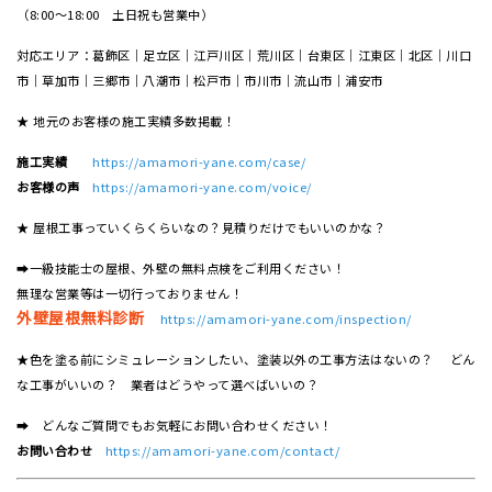
（8:00～18:00 土日祝も営業中）
対応エリア：葛飾区｜足立区｜江戸川区｜荒川区｜台東区｜江東区｜北区｜川口
市｜草加市｜三郷市｜八潮市｜松⼾市｜市川市｜流⼭市｜浦安市
★ 地元のお客様の施工実績多数掲載！
施工実績
https://amamori-yane.com/case/
お客様の声
https://amamori-yane.com/voice/
★ 屋根工事っていくらくらいなの？見積りだけでもいいのかな？
➡一級技能士の屋根、外壁の無料点検をご利用ください！
無理な営業等は一切行っておりません！
外壁屋根無料診断
https://amamori-yane.com/inspection/
★色を塗る前にシミュレーションしたい、塗装以外の工事方法はないの？ どん
な工事がいいの？ 業者はどうやって選べばいいの？
➡ どんなご質問でもお気軽にお問い合わせください！
お問い合わせ
https://amamori-yane.com/contact/