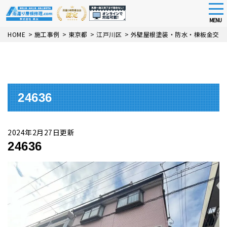
tog
nav
MENU
Skip
HOME
>
施工事例
>
東京都
>
江戸川区
>
外壁屋根塗装・防水・棟板金交換
to
main
content
24636
2024年2月27日更新
24636