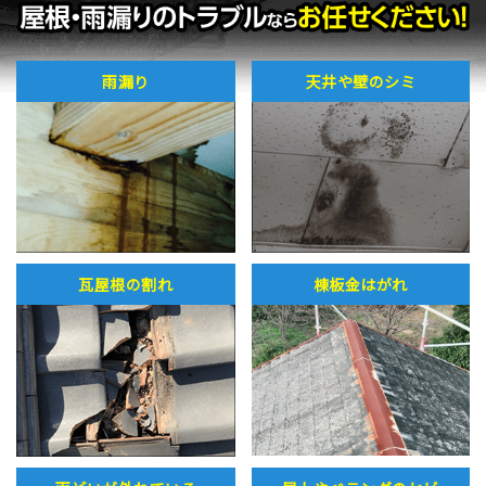
雨漏り
天井や壁のシミ
瓦屋根の割れ
棟板金はがれ