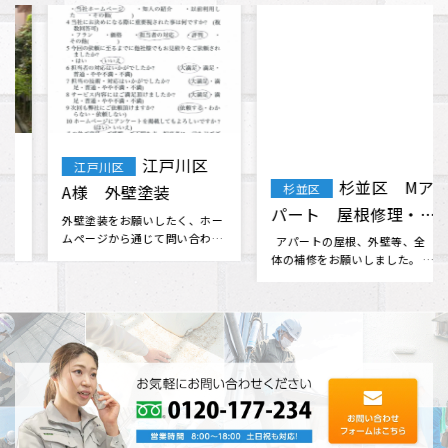
江戸川区
杉並区 Mア
江戸川区
杉並区
A様 外壁塗装
パート 屋根修理・外
壁塗装 工事
外壁塗装をお願いしたく、ホー
アパートの屋根、外壁等、全
ムページから通じて問い合わせ
体の補修をお願いしました。 素
ました。 ホームページから伝わ
晴らしい人柄の社長さん･･･
る評判･･･