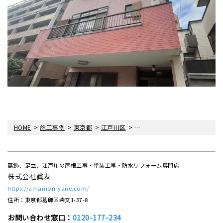
>
>
>
>
HOME
施工事例
東京都
江戸川区
外壁屋根塗装・防水・棟板金交
葛飾、足立、江戸川の屋根工事・塗装工事・防水リフォーム専門店
株式会社眞友
https://amamori-yane.com/
住所：東京都葛飾区柴又1-37-8
お問い合わせ窓口：
0120-177-234