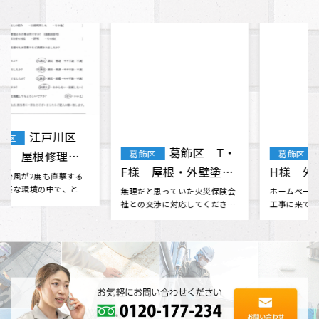
葛飾区 T・
葛飾区 T・
葛飾区
葛飾区
F様 屋根・外壁塗
H様 外壁塗装 屋根
装 棟板金工事 天窓
塗装 付帯部塗装
無理だと思っていた火災保険会
ホームページから問い合わせて
社との交渉に対応してくださっ
工事に来てもらいました。 他の
ガラス交換
たり、 分からない事も色々と相
業者さんからも見積もりをいく
談に乗･･･
つか取･･･