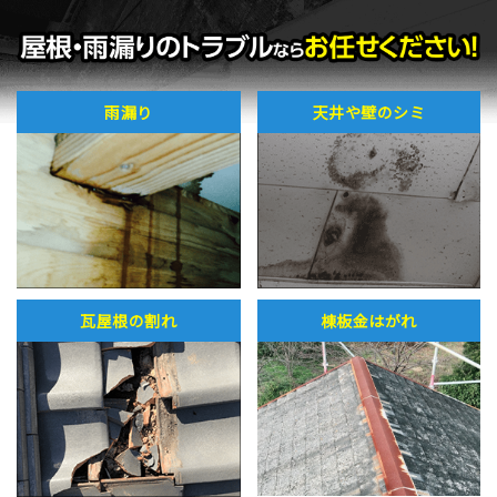
雨漏り
天井や壁のシミ
瓦屋根の割れ
棟板金はがれ