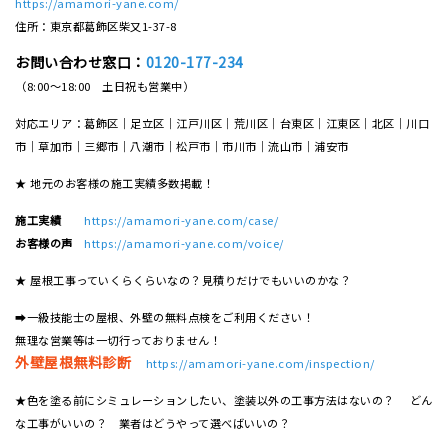
https://amamori-yane.com/
住所：東京都葛飾区柴又1-37-8
お問い合わせ窓口：
0120-177-234
（8:00～18:00 土日祝も営業中）
対応エリア：葛飾区｜足立区｜江戸川区｜荒川区｜台東区｜江東区｜北区｜川口
市｜草加市｜三郷市｜八潮市｜松⼾市｜市川市｜流⼭市｜浦安市
★ 地元のお客様の施工実績多数掲載！
施工実績
https://amamori-yane.com/case/
お客様の声
https://amamori-yane.com/voice/
★ 屋根工事っていくらくらいなの？見積りだけでもいいのかな？
➡一級技能士の屋根、外壁の無料点検をご利用ください！
無理な営業等は一切行っておりません！
外壁屋根無料診断
https://amamori-yane.com/inspection/
★色を塗る前にシミュレーションしたい、塗装以外の工事方法はないの？ どん
な工事がいいの？ 業者はどうやって選べばいいの？