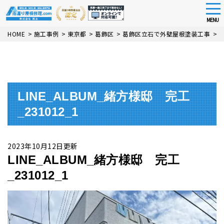
tog
nav
MENU
Skip
HOME
>
施工事例
>
東京都
>
葛飾区
>
葛飾区立石で外壁屋根塗装工事
>
L
to
main
content
LINE_ALBUM_緒方様邸 完工
_231012_1
2023年10月12日更新
LINE_ALBUM_緒方様邸 完工
_231012_1