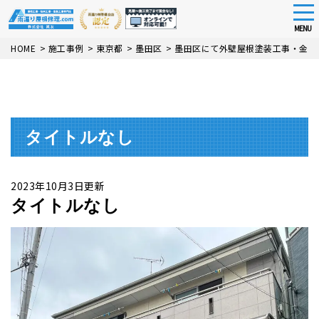
tog
nav
MENU
Skip
HOME
>
施工事例
>
東京都
>
墨田区
>
墨田区にて外壁屋根塗装工事・金属
to
main
content
タイトルなし
2023年10月3日更新
タイトルなし