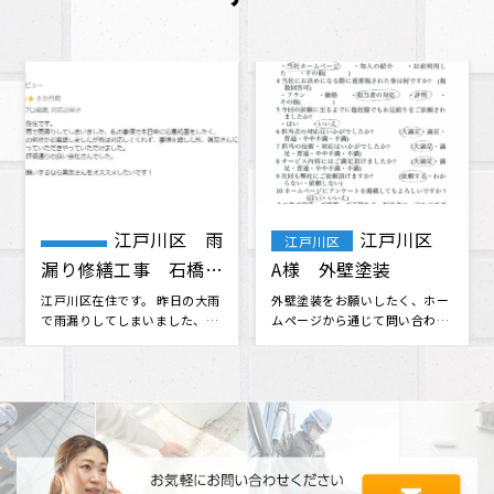
葛飾区 K・
葛飾区鎌倉i
葛飾区
葛飾区
I様 外壁塗装・屋根
様邸瓦葺き替え・トイ
塗装
交換工事
そろそろ家が心配になって来た
瓦葺き替え工事とトイ交換を
ので、何社かから見積もりを取
株式会社眞友 様にお願いしま
っていたものの決められない時
した。 他社さんと相見積もりを
に、雨漏･･･
させて･･･