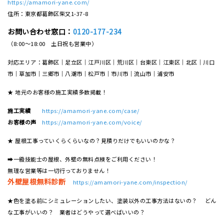
https://amamori-yane.com/
住所：東京都葛飾区柴又1-37-8
お問い合わせ窓口：
0120-177-234
（8:00～18:00 土日祝も営業中）
対応エリア：葛飾区｜足立区｜江戸川区｜荒川区｜台東区｜江東区｜北区｜川口
市｜草加市｜三郷市｜八潮市｜松⼾市｜市川市｜流⼭市｜浦安市
★ 地元のお客様の施工実績多数掲載！
施工実績
https://amamori-yane.com/case/
お客様の声
https://amamori-yane.com/voice/
★ 屋根工事っていくらくらいなの？見積りだけでもいいのかな？
➡一級技能士の屋根、外壁の無料点検をご利用ください！
無理な営業等は一切行っておりません！
外壁屋根無料診断
https://amamori-yane.com/inspection/
★色を塗る前にシミュレーションしたい、塗装以外の工事方法はないの？ どん
な工事がいいの？ 業者はどうやって選べばいいの？