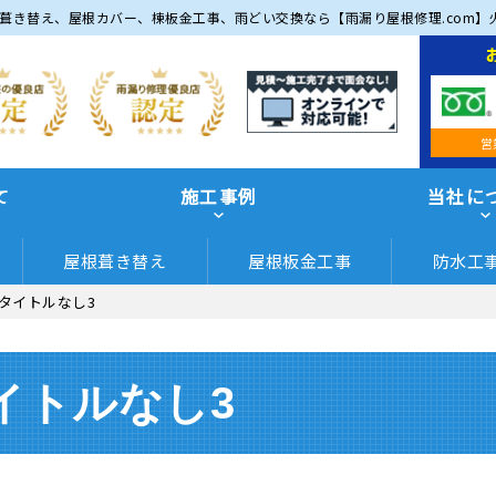
葺き替え、屋根カバー、棟板金工事、雨どい交換なら【雨漏り屋根修理.com】
営
て
施工事例
当社に
屋根葺き替え
屋根板金工事
防水工
タイトルなし3
イトルなし3