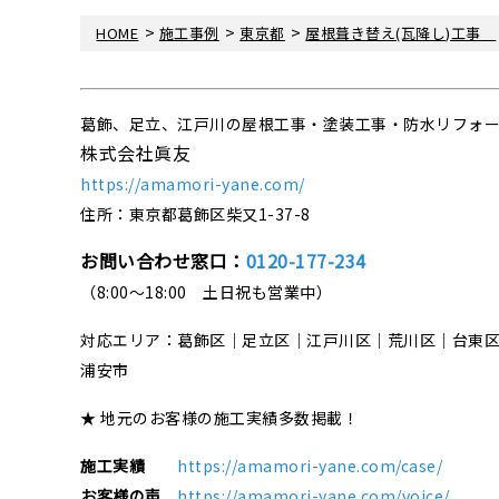
>
>
>
HOME
施工事例
東京都
屋根葺き替え(瓦降し)工事
葛飾、足立、江戸川の屋根工事・塗装工事・防水リフォ
株式会社眞友
https://amamori-yane.com/
住所：東京都葛飾区柴又1-37-8
お問い合わせ窓口：
0120-177-234
（8:00～18:00 土日祝も営業中）
対応エリア：葛飾区｜足立区｜江戸川区｜荒川区｜台東
浦安市
★ 地元のお客様の施工実績多数掲載！
施工実績
https://amamori-yane.com/case/
お客様の声
https://amamori-yane.com/voice/