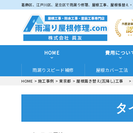
葛飾区、江戸川区、足立区で雨漏り修理、屋根工事、屋根張替え・
HOME
費用につい
雨漏りスピード補修
屋根カバー工法
HOME
>
施工事例
>
東京都
>
屋根葺き替え(瓦降し)工事
>
タ