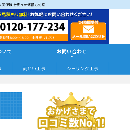
火災保険を使った修繕も対応
業時間 8:00～18:00 土日祝も対応！
ついて
お問い合わせ
事
雨どい工事
シーリング工事