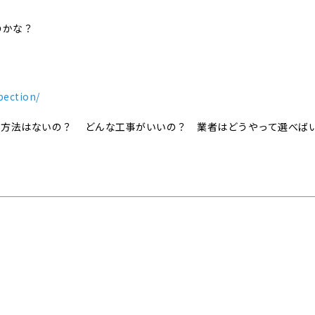
のかな？
！
pection/
事方法はないの？ どんな工事がいいの？ 業者はどうやって選べば