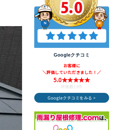
Googleクチコミ
お客様に
＼評価していただきました！／
5.0★★★★★
評価数15件
Googleクチコミをみる >