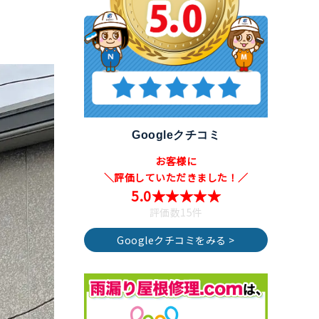
Googleクチコミ
お客様に
＼評価していただきました！／
5.0★★★★★
評価数15件
Googleクチコミをみる >