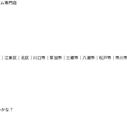
ーム専門店
区｜江東区｜北区｜川口市｜草加市｜三郷市｜八潮市｜松⼾市｜市川
のかな？
！