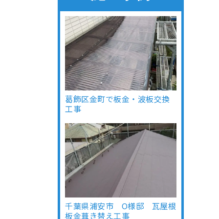
葛飾区金町で板金・波板交換
工事
千葉県浦安市 O様邸 瓦屋根
板金葺き替え工事