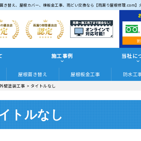
葺き替え、屋根カバー、棟板金工事、雨どい交換なら【雨漏り屋根修理.com】
営
て
施工事例
当社に
屋根葺き替え
屋根板金工事
防水工
外壁塗装工事
>
タイトルなし
イトルなし