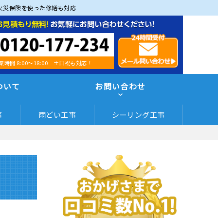
火災保険を使った修繕も対応
業時間 8:00～18:00 土日祝も対応！
ついて
お問い合わせ
事
雨どい工事
シーリング工事