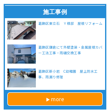
施工事例
葛飾区東立石 Ｙ様邸 屋根リフォーム
葛飾区鎌倉にて外壁塗装・金属屋根カバ
ー工法工事・雨樋交換工事
葛飾区新小岩 C幼稚園 屋上防水工
事、雨漏り修理
more