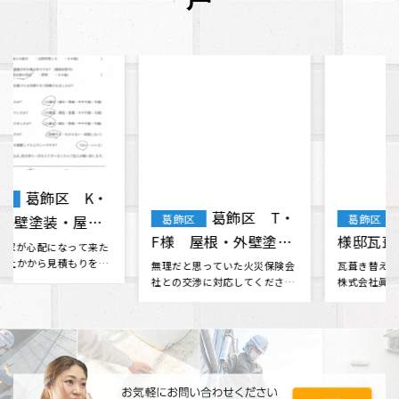
葛飾区 T・
葛飾区鎌倉i
葛飾区
葛飾区
F様 屋根・外壁塗
様邸瓦葺き替え・トイ
装 棟板金工事 天窓
交換工事
無理だと思っていた火災保険会
瓦葺き替え工事とトイ交換を
社との交渉に対応してくださっ
株式会社眞友 様にお願いしま
ガラス交換
たり、 分からない事も色々と相
した。 他社さんと相見積もりを
談に乗･･･
させて･･･