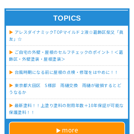
TOPICS
アレスダイナミックTOPマイルド２液☆葛飾区柴又「眞
友」☆
ご自宅の外壁・屋根のセルフチェックのポイント！＜葛
飾区・外壁塗装・屋根塗装＞
台風時期になる前に屋根の点検・修理をはやめに！！
東京都大田区 S様邸 雨樋交換 雨樋が破損するとど
うなるか
最新塗料！！上塗り塗料の耐用年数＋10年保証が可能な
保護塗料！！
more