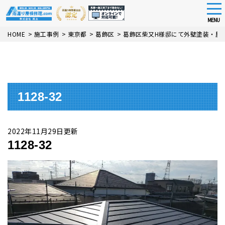
tog
nav
MENU
Skip
HOME
>
施工事例
>
東京都
>
葛飾区
>
葛飾区柴又H様邸にて外壁塗装・屋
to
main
content
1128-32
2022年11月29日更新
1128-32