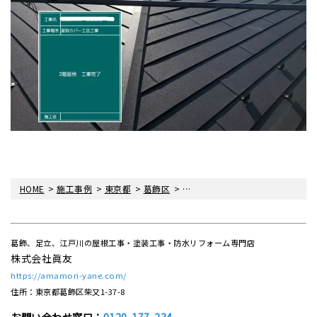
>
>
>
>
HOME
施工事例
東京都
葛飾区
葛飾区柴又H様邸にて外壁塗装・
葛飾、足立、江戸川の屋根工事・塗装工事・防水リフォーム専門店
株式会社眞友
https://amamori-yane.com/
住所：東京都葛飾区柴又1-37-8
お問い合わせ窓口：
0120-177-234