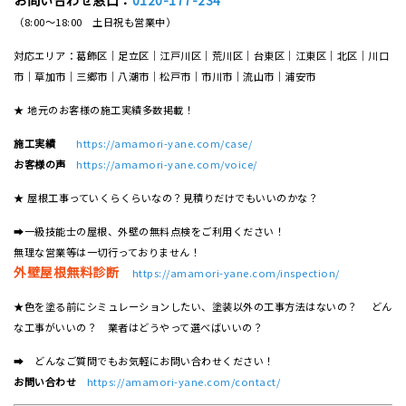
（8:00～18:00 土日祝も営業中）
対応エリア：葛飾区｜足立区｜江戸川区｜荒川区｜台東区｜江東区｜北区｜川口
市｜草加市｜三郷市｜八潮市｜松⼾市｜市川市｜流⼭市｜浦安市
★ 地元のお客様の施工実績多数掲載！
施工実績
https://amamori-yane.com/case/
お客様の声
https://amamori-yane.com/voice/
★ 屋根工事っていくらくらいなの？見積りだけでもいいのかな？
➡一級技能士の屋根、外壁の無料点検をご利用ください！
無理な営業等は一切行っておりません！
外壁屋根無料診断
https://amamori-yane.com/inspection/
★色を塗る前にシミュレーションしたい、塗装以外の工事方法はないの？ どん
な工事がいいの？ 業者はどうやって選べばいいの？
➡ どんなご質問でもお気軽にお問い合わせください！
お問い合わせ
https://amamori-yane.com/contact/