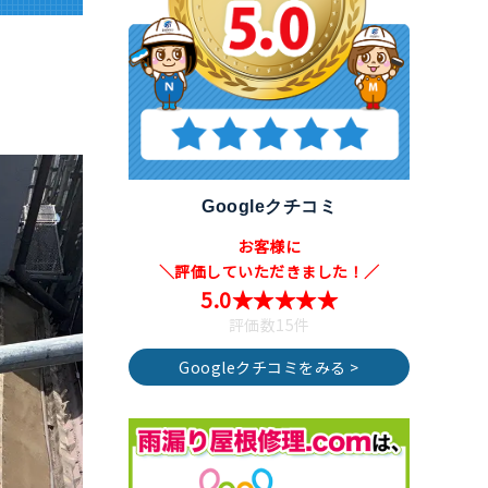
Googleクチコミ
お客様に
＼評価していただきました！／
5.0★★★★★
評価数15件
Googleクチコミをみる >