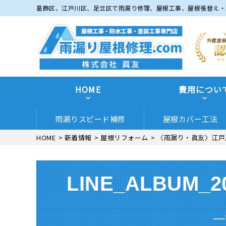
葛飾区、江戸川区、足立区で雨漏り修理、屋根工事、屋根張替え・
HOME
費用につい
雨漏りスピード補修
屋根カバー工法
HOME
>
新着情報
>
屋根リフォーム
>
〈雨漏り・眞友〉江戸
LINE_ALBUM
_