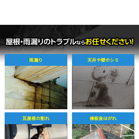
雨漏り
天井や壁のシミ
瓦屋根の割れ
棟板金はがれ