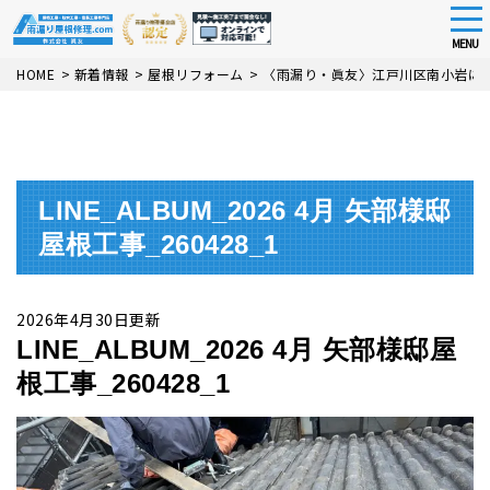
tog
nav
MENU
Skip
HOME
>
新着情報
>
屋根リフォーム
>
〈雨漏り・眞友〉江戸川区南小岩に
to
main
content
LINE_ALBUM_2026 4月 矢部様邸
屋根工事_260428_1
2026年4月30日更新
LINE_ALBUM_2026 4月 矢部様邸屋
根工事_260428_1