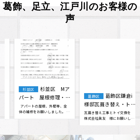
葛飾、足立、江戸川のお客様の
声
葛飾区鎌倉i
葛飾区 T・
葛飾区
葛飾区
様邸瓦葺き替え・トイ
H様 外壁塗装 屋根
交換工事
塗装 付帯部塗装
瓦葺き替え工事とトイ交換を
ホームページから問い合わせて
株式会社眞友 様にお願いしま
工事に来てもらいました。 他の
した。 他社さんと相見積もりを
業者さんからも見積もりをいく
させて･･･
つか取･･･