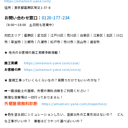
https://amamori-yane.com/
住所：東京都葛飾区柴又1-37-8
お問い合わせ窓口：
0120-177-234
（8:00～18:00 土日祝も営業中）
対応エリア：葛飾区｜足立区｜江戸川区｜荒川区｜台東区｜江東区｜北区｜川口
市｜草加市｜三郷市｜八潮市｜松⼾市｜市川市｜流⼭市｜浦安市
★ 地元のお客様の施工実績多数掲載！
施工実績
https://amamori-yane.com/case/
お客様の声
https://amamori-yane.com/voice/
★ 屋根工事っていくらくらいなの？見積りだけでもいいのかな？
➡一級技能士の屋根、外壁の無料点検をご利用ください！
無理な営業等は一切行っておりません！
外壁屋根無料診断
https://amamori-yane.com/inspection/
★色を塗る前にシミュレーションしたい、塗装以外の工事方法はないの？ どん
な工事がいいの？ 業者はどうやって選べばいいの？