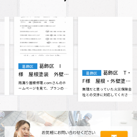
葛飾区 T・
葛飾区 T・
葛飾区
葛飾区
F様 屋根・外壁塗
H様 外壁塗装 屋根
装 棟板金工事 天窓
塗装 付帯部塗装
無理だと思っていた火災保険会
ホームページから問い合わせて
社との交渉に対応してくださっ
工事に来てもらいました。 他の
ガラス交換
たり、 分からない事も色々と相
業者さんからも見積もりをいく
談に乗･･･
つか取･･･