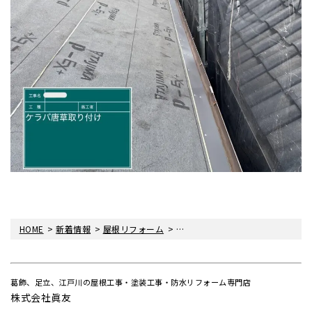
>
>
>
HOME
新着情報
屋根リフォーム
〈雨漏り・眞友〉江戸川区南小岩
葛飾、足立、江戸川の屋根工事・塗装工事・防水リフォーム専門店
株式会社眞友