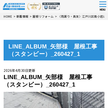
tog
nav
MENU
Skip
HOME
>
新着情報
>
屋根リフォーム
>
〈雨漏り・眞友〉江戸川区南小岩に
to
main
content
LINE_ALBUM_矢部様 屋根工事
（スタンビー）_260427_1
2026年4月30日更新
LINE_ALBUM_矢部様 屋根工事
（スタンビー）_260427_1