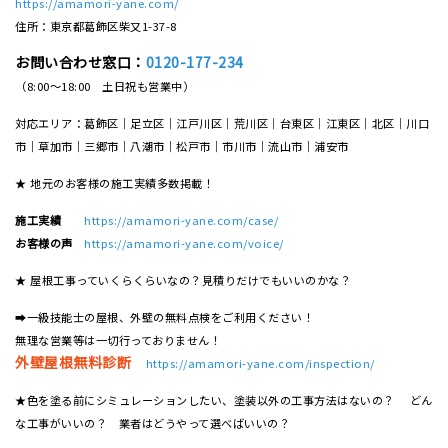
https://amamori-yane.com/
住所：東京都葛飾区柴又1-37-8
お問い合わせ窓口：
0120-177-234
（8:00～18:00 土日祝も営業中）
対応エリア：葛飾区｜足立区｜江戸川区｜荒川区｜台東区｜江東区｜北区｜川口
市｜草加市｜三郷市｜八潮市｜松⼾市｜市川市｜流⼭市｜浦安市
★ 地元のお客様の施工実績多数掲載！
施工実績
https://amamori-yane.com/case/
お客様の声
https://amamori-yane.com/voice/
★ 屋根工事っていくらくらいなの？見積りだけでもいいのかな？
➡一級技能士の屋根、外壁の無料点検をご利用ください！
無理な営業等は一切行っておりません！
外壁屋根無料診断
https://amamori-yane.com/inspection/
★色を塗る前にシミュレーションしたい、塗装以外の工事方法はないの？ どん
な工事がいいの？ 業者はどうやって選べばいいの？