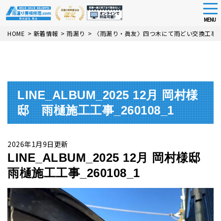
tog
nav
MENU
Skip
HOME
>
新着情報
>
雨漏り
>
〈雨漏り・眞友〉四つ木にて雨どい交換工事
to
main
content
LINE_ALBUM_2025 12月 岡村様
邸 雨樋施工工事_260108_1
2026年1月9日更新
LINE_ALBUM_2025 12月 岡村様邸
雨樋施工工事_260108_1