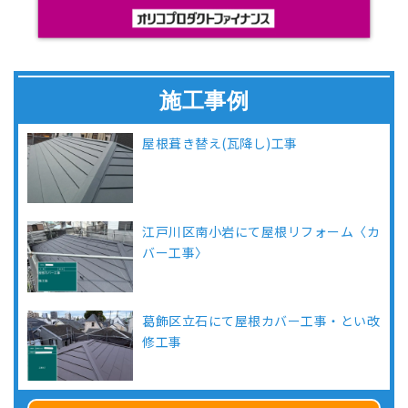
施工事例
屋根葺き替え(瓦降し)工事
江戸川区南小岩にて屋根リフォーム〈カ
バー工事〉
葛飾区立石にて屋根カバー工事・とい改
修工事