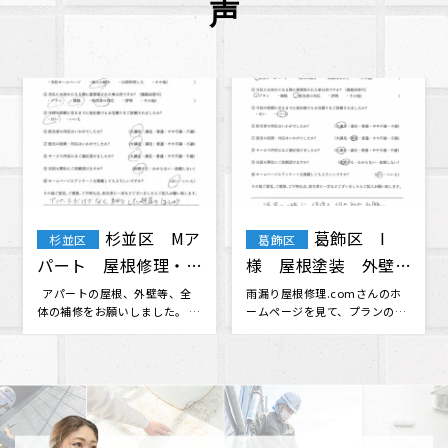
声
江戸川区
葛飾区鎌倉i
江戸川区
葛飾区
A様 外壁塗装
様邸瓦葺き替え・トイ
交換工事
外壁塗装をお願いしたく、ホー
瓦葺き替え工事とトイ交換を
ムページから通じて問い合わせ
株式会社眞友 様にお願いしま
ました。 ホームページから伝わ
した。 他社さんと相見積もりを
る評判･･･
させて･･･