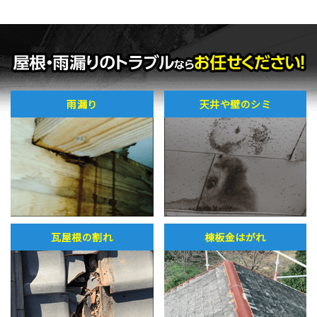
雨漏り
天井や壁のシミ
瓦屋根の割れ
棟板金はがれ