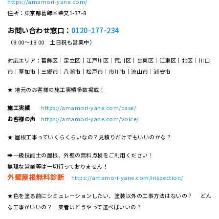
https://amamori-yane.com/
住所：東京都葛飾区柴又1-37-8
お問い合わせ窓口：
0120-177-234
（8:00～18:00 土日祝も営業中）
対応エリア：葛飾区｜足立区｜江戸川区｜荒川区｜台東区｜江東区｜北区｜川口
市｜草加市｜三郷市｜八潮市｜松⼾市｜市川市｜流⼭市｜浦安市
★ 地元のお客様の施工実績多数掲載！
施工実績
https://amamori-yane.com/case/
お客様の声
https://amamori-yane.com/voice/
★ 屋根工事っていくらくらいなの？見積りだけでもいいのかな？
➡一級技能士の屋根、外壁の無料点検をご利用ください！
無理な営業等は一切行っておりません！
外壁屋根無料診断
https://amamori-yane.com/inspection/
★色を塗る前にシミュレーションしたい、塗装以外の工事方法はないの？ どん
な工事がいいの？ 業者はどうやって選べばいいの？