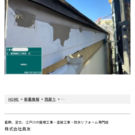
>
>
>
HOME
新着情報
雨漏り
〈雨漏り・眞友〉四つ木にて雨どい交換工
葛飾、足立、江戸川の屋根工事・塗装工事・防水リフォーム専門店
株式会社眞友