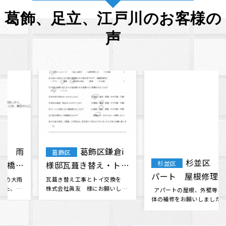
葛飾、足立、江戸川のお客様の
声
杉並区 Mア
葛飾区 K・
杉並区
葛飾区
パート 屋根修理・外
I様 外壁塗装・屋根
壁塗装 工事
塗装
アパートの屋根、外壁等、全
そろそろ家が心配になって来た
体の補修をお願いしました。 素
ので、何社かから見積もりを取
晴らしい人柄の社長さん･･･
っていたものの決められない時
に、雨漏･･･