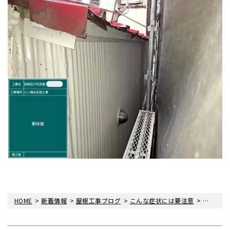
>
>
>
>
HOME
新着情報
屋根工事ブログ
こんな症状には要注意
〈雨漏り