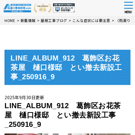
tog
nav
MENU
Skip
HOME
>
新着情報
>
屋根工事ブログ
>
こんな症状には要注意
>
〈雨漏り・
to
main
content
LINE_ALBUM_912 葛飾区お花
茶屋 樋口様邸 とい撤去新設工
事_250916_9
2025年9月30日更新
LINE_ALBUM_912 葛飾区お花茶
屋 樋口様邸 とい撤去新設工事
_250916_9