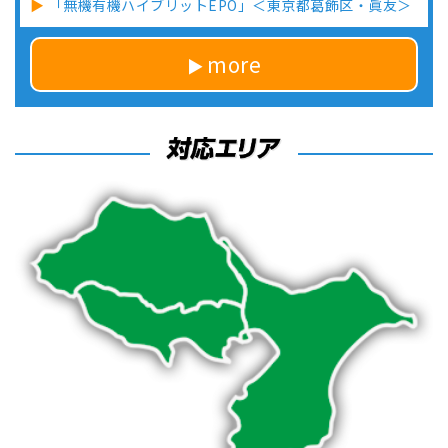
「無機有機ハイブリットEPO」＜東京都葛飾区・眞友＞
more