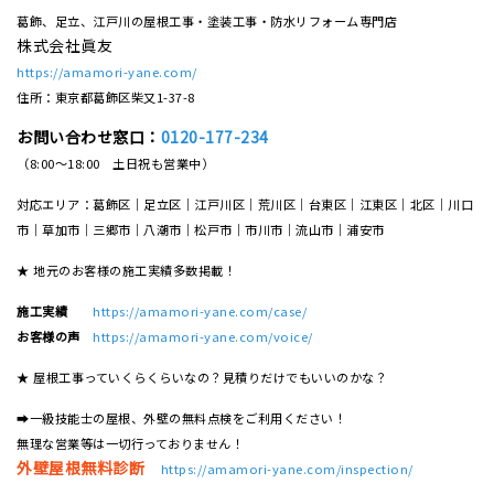
葛飾、足立、江戸川の屋根工事・塗装工事・防水リフォーム専門店
株式会社眞友
https://amamori-yane.com/
住所：東京都葛飾区柴又1-37-8
お問い合わせ窓口：
0120-177-234
（8:00～18:00 土日祝も営業中）
対応エリア：葛飾区｜足立区｜江戸川区｜荒川区｜台東区｜江東区｜北区｜川口
市｜草加市｜三郷市｜八潮市｜松⼾市｜市川市｜流⼭市｜浦安市
★ 地元のお客様の施工実績多数掲載！
施工実績
https://amamori-yane.com/case/
お客様の声
https://amamori-yane.com/voice/
★ 屋根工事っていくらくらいなの？見積りだけでもいいのかな？
➡一級技能士の屋根、外壁の無料点検をご利用ください！
無理な営業等は一切行っておりません！
外壁屋根無料診断
https://amamori-yane.com/inspection/