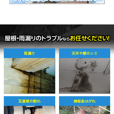
雨漏り
天井や壁のシミ
瓦屋根の割れ
棟板金はがれ